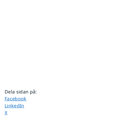
Dela sidan på
:
Dela sidan på
Facebook
Dela sidan på
LinkedIn
Dela sidan på
X