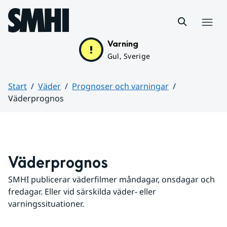
Hoppa till sidans innehåll
Meny
Varning
Gul, Sverige
Start
Väder
Prognoser och varningar
Väderprognos
Huvudinnehåll
Väderprognos
SMHI publicerar väderfilmer måndagar, onsdagar och 
fredagar. Eller vid särskilda väder- eller 
varningssituationer.