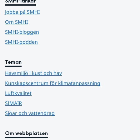
SMHI-länkar
Jobba på SMHI
Om SMHI
SMHI-bloggen
SMHI-podden
Teman
Havsmiljö i kust och hav
Kunskapscentrum för klimatanpassning
Luftkvalitet
SIMAIR
Sjöar och vattendrag
Om webbplatsen