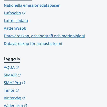
Nationella emissionsdatabasen
Länk till annan webbplats.
Luftwebb
Luftmiljödata
VattenWebb
Datavärdskap, oceanografi och marinbiologi
Datavärdskap för atmosfärkemi
Logga in
Länk till annan webbplats.
AQUA
Länk till annan webbplats.
SIMAIR
Länk till annan webbplats.
SMHI Pro
Länk till annan webbplats.
Timbr
Länk till annan webbplats.
Vinterväg
Länk till annan webbplats.
Väderlarm