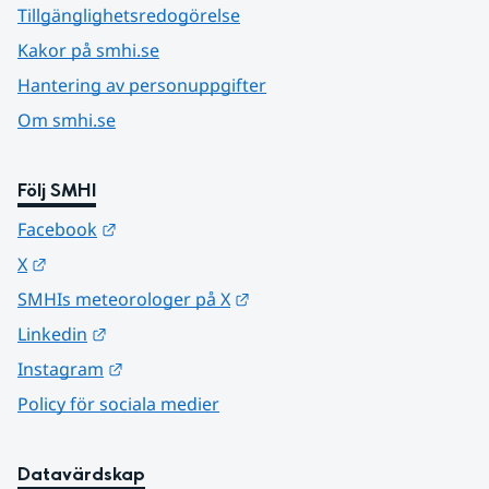
Tillgänglighetsredogörelse
Kakor på smhi.se
Hantering av personuppgifter
Om smhi.se
Följ SMHI
Länk till annan webbplats.
Facebook
Länk till annan webbplats.
X
Länk till annan webbplats.
SMHIs meteorologer på X
Länk till annan webbplats.
Linkedin
Länk till annan webbplats.
Instagram
Policy för sociala medier
Datavärdskap