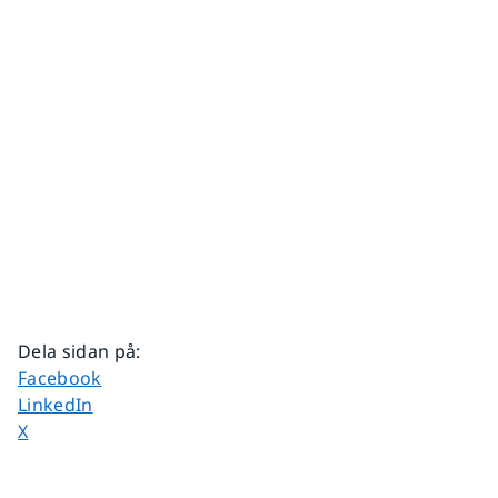
Dela sidan på
:
Dela sidan på
Facebook
Dela sidan på
LinkedIn
Dela sidan på
X