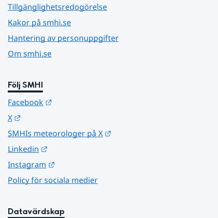
Tillgänglighetsredogörelse
Kakor på smhi.se
Hantering av personuppgifter
Om smhi.se
Följ SMHI
Länk till annan webbplats.
Facebook
Länk till annan webbplats.
X
Länk till annan webbplats.
SMHIs meteorologer på X
Länk till annan webbplats.
Linkedin
Länk till annan webbplats.
Instagram
Policy för sociala medier
Datavärdskap