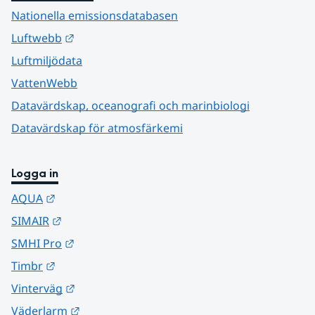
Nationella emissionsdatabasen
Länk till annan webbplats.
Luftwebb
Luftmiljödata
VattenWebb
Datavärdskap, oceanografi och marinbiologi
Datavärdskap för atmosfärkemi
Logga in
Länk till annan webbplats.
AQUA
Länk till annan webbplats.
SIMAIR
Länk till annan webbplats.
SMHI Pro
Länk till annan webbplats.
Timbr
Länk till annan webbplats.
Vinterväg
Länk till annan webbplats.
Väderlarm