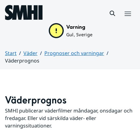
Hoppa till sidans innehåll
Meny
Varning
Gul, Sverige
Start
Väder
Prognoser och varningar
Väderprognos
Huvudinnehåll
Väderprognos
SMHI publicerar väderfilmer måndagar, onsdagar och 
fredagar. Eller vid särskilda väder- eller 
varningssituationer.