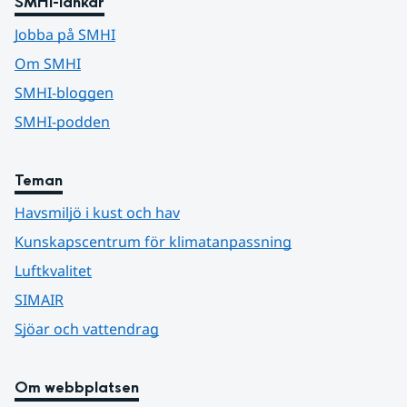
SMHI-länkar
Jobba på SMHI
Om SMHI
SMHI-bloggen
SMHI-podden
Teman
Havsmiljö i kust och hav
Kunskapscentrum för klimatanpassning
Luftkvalitet
SIMAIR
Sjöar och vattendrag
Om webbplatsen