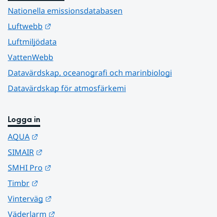
Nationella emissionsdatabasen
Länk till annan webbplats.
Luftwebb
Luftmiljödata
VattenWebb
Datavärdskap, oceanografi och marinbiologi
Datavärdskap för atmosfärkemi
Logga in
Länk till annan webbplats.
AQUA
Länk till annan webbplats.
SIMAIR
Länk till annan webbplats.
SMHI Pro
Länk till annan webbplats.
Timbr
Länk till annan webbplats.
Vinterväg
Länk till annan webbplats.
Väderlarm