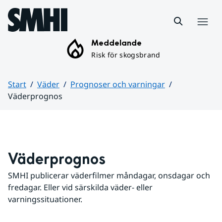
Hoppa till sidans innehåll
Meny
Meddelande
Risk för skogsbrand
Start
Väder
Prognoser och varningar
Väderprognos
Huvudinnehåll
Väderprognos
SMHI publicerar väderfilmer måndagar, onsdagar och 
fredagar. Eller vid särskilda väder- eller 
varningssituationer.