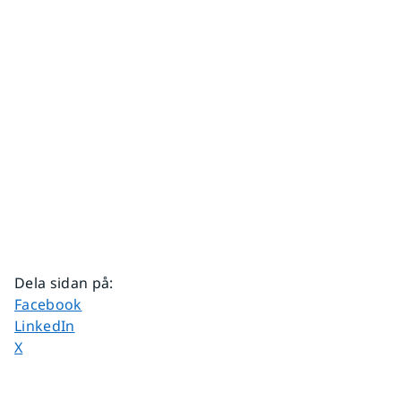
Dela sidan på
:
Dela sidan på
Facebook
Dela sidan på
LinkedIn
Dela sidan på
X