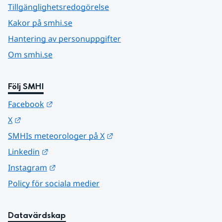
Tillgänglighetsredogörelse
Kakor på smhi.se
Hantering av personuppgifter
Om smhi.se
Följ SMHI
Länk till annan webbplats.
Facebook
Länk till annan webbplats.
X
Länk till annan webbplats.
SMHIs meteorologer på X
Länk till annan webbplats.
Linkedin
Länk till annan webbplats.
Instagram
Policy för sociala medier
Datavärdskap