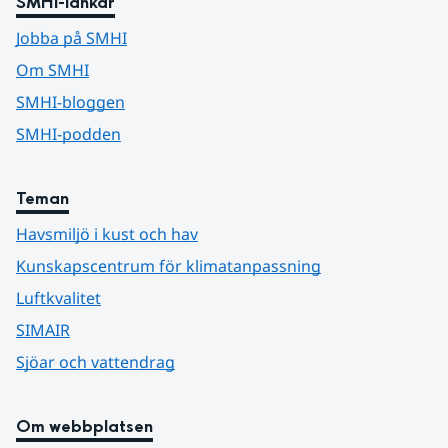
SMHI-länkar
Jobba på SMHI
Om SMHI
SMHI-bloggen
SMHI-podden
Teman
Havsmiljö i kust och hav
Kunskapscentrum för klimatanpassning
Luftkvalitet
SIMAIR
Sjöar och vattendrag
Om webbplatsen