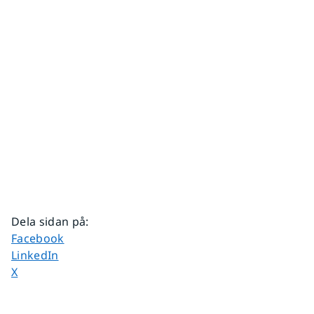
Dela sidan på
:
Dela sidan på
Facebook
Dela sidan på
LinkedIn
Dela sidan på
X