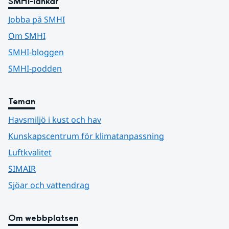
SMHI-länkar
Jobba på SMHI
Om SMHI
SMHI-bloggen
SMHI-podden
Teman
Havsmiljö i kust och hav
Kunskapscentrum för klimatanpassning
Luftkvalitet
SIMAIR
Sjöar och vattendrag
Om webbplatsen