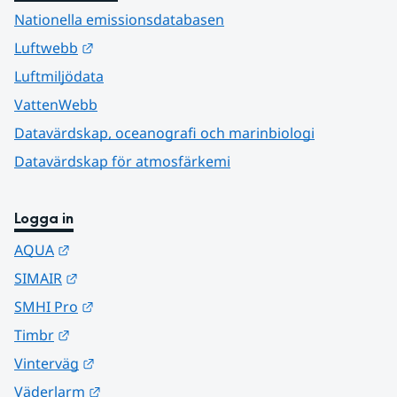
Nationella emissionsdatabasen
Länk till annan webbplats.
Luftwebb
Luftmiljödata
VattenWebb
Datavärdskap, oceanografi och marinbiologi
Datavärdskap för atmosfärkemi
Logga in
Länk till annan webbplats.
AQUA
Länk till annan webbplats.
SIMAIR
Länk till annan webbplats.
SMHI Pro
Länk till annan webbplats.
Timbr
Länk till annan webbplats.
Vinterväg
Länk till annan webbplats.
Väderlarm