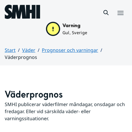
Hoppa till sidans innehåll
Meny
Varning
Gul, Sverige
Start
Väder
Prognoser och varningar
Väderprognos
Huvudinnehåll
Väderprognos
SMHI publicerar väderfilmer måndagar, onsdagar och 
fredagar. Eller vid särskilda väder- eller 
varningssituationer.