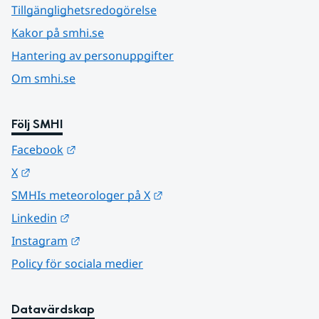
Tillgänglighetsredogörelse
Kakor på smhi.se
Hantering av personuppgifter
Om smhi.se
Följ SMHI
Länk till annan webbplats.
Facebook
Länk till annan webbplats.
X
Länk till annan webbplats.
SMHIs meteorologer på X
Länk till annan webbplats.
Linkedin
Länk till annan webbplats.
Instagram
Policy för sociala medier
Datavärdskap