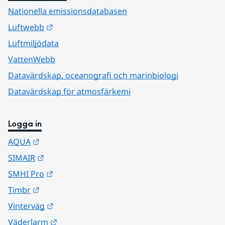
Nationella emissionsdatabasen
Länk till annan webbplats.
Luftwebb
Luftmiljödata
VattenWebb
Datavärdskap, oceanografi och marinbiologi
Datavärdskap för atmosfärkemi
Logga in
Länk till annan webbplats.
AQUA
Länk till annan webbplats.
SIMAIR
Länk till annan webbplats.
SMHI Pro
Länk till annan webbplats.
Timbr
Länk till annan webbplats.
Vinterväg
Länk till annan webbplats.
Väderlarm