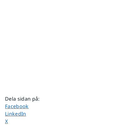
Dela sidan på
:
Dela sidan på
Facebook
Dela sidan på
LinkedIn
Dela sidan på
X