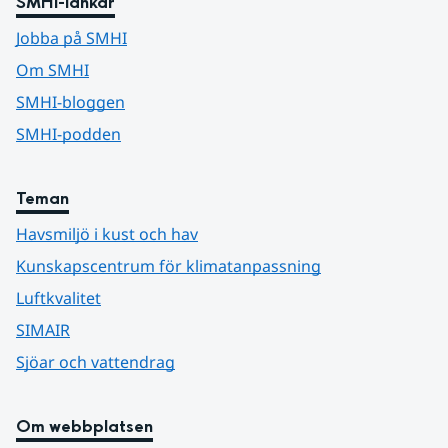
SMHI-länkar
Jobba på SMHI
Om SMHI
SMHI-bloggen
SMHI-podden
Teman
Havsmiljö i kust och hav
Kunskapscentrum för klimatanpassning
Luftkvalitet
SIMAIR
Sjöar och vattendrag
Om webbplatsen