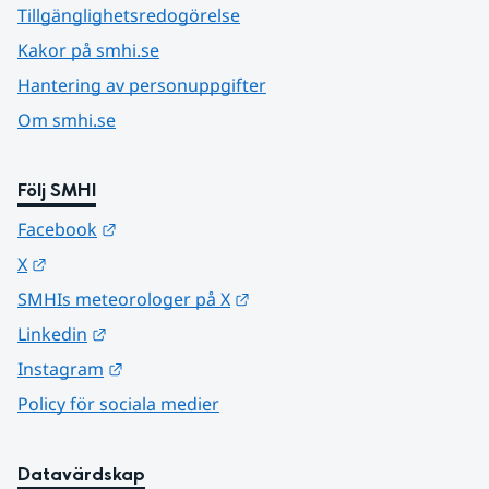
Tillgänglighetsredogörelse
Kakor på smhi.se
Hantering av personuppgifter
Om smhi.se
Följ SMHI
Länk till annan webbplats.
Facebook
Länk till annan webbplats.
X
Länk till annan webbplats.
SMHIs meteorologer på X
Länk till annan webbplats.
Linkedin
Länk till annan webbplats.
Instagram
Policy för sociala medier
Datavärdskap