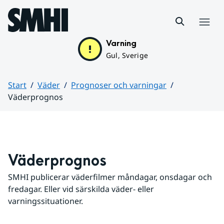
Hoppa till sidans innehåll
Meny
Varning
Gul, Sverige
Start
Väder
Prognoser och varningar
Väderprognos
Huvudinnehåll
Väderprognos
SMHI publicerar väderfilmer måndagar, onsdagar och 
fredagar. Eller vid särskilda väder- eller 
varningssituationer.