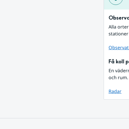
Observa
Alla orte
stationer
Observat
Få koll 
En väder
och rum. 
Radar