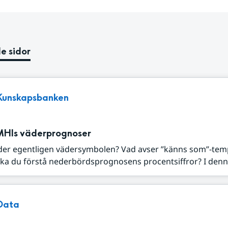
e sidor
Kunskapsbanken
MHIs väderprognoser
der egentligen vädersymbolen? Vad avser ”känns som”-tem
ka du förstå nederbördsprognosens procentsiffror? I denna
Data