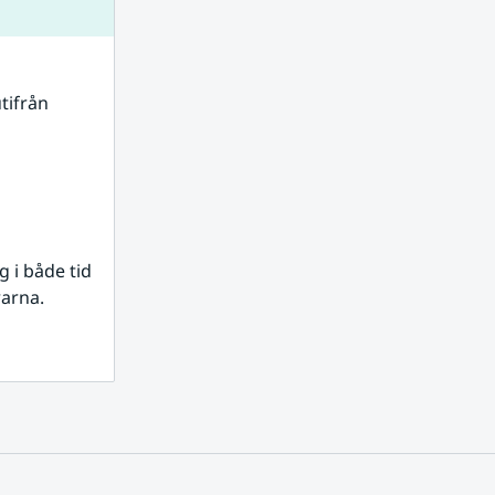
tifrån 
i både tid 
rarna.