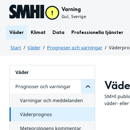
Hoppa till sidans innehåll
Varning
Gul, Sverige
Väder
Klimat
Data
Professionella tjänster
Start
Väder
Prognoser och varningar
Väderpr
varningar
och
Huvudinnehåll
Prognoser
för
Undersidor
Väder
Väde
Prognoser och varningar
SMHI public
Varningar och meddelanden
väder- eller
Väderprognos
Meteorologens kommentar