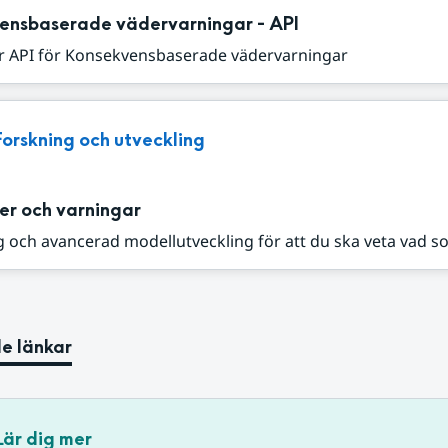
ensbaserade vädervarningar - API
r API för Konsekvensbaserade vädervarningar
Forskning och utveckling
er och varningar
 och avancerad modellutveckling för att du ska veta vad s
e länkar
Lär dig mer