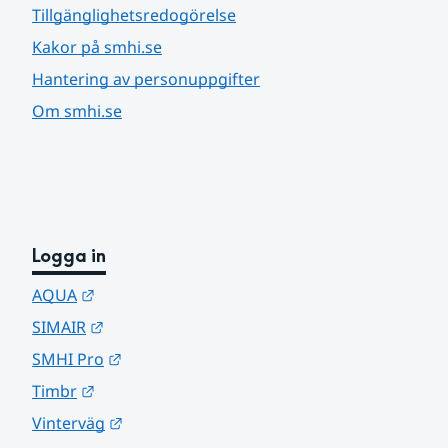
Tillgänglighetsredogörelse
Kakor på smhi.se
Hantering av personuppgifter
Om smhi.se
Logga in
Länk till annan webbplats.
AQUA
Länk till annan webbplats.
SIMAIR
Länk till annan webbplats.
SMHI Pro
Länk till annan webbplats.
Timbr
Länk till annan webbplats.
Vinterväg