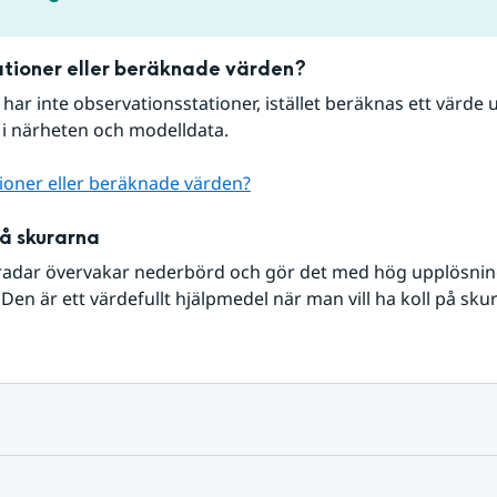
tioner eller beräknade värden?
r har inte observationsstationer, istället beräknas ett värde u
 i närheten och modelldata.
ioner eller beräknade värden?
på skurarna
radar övervakar nederbörd och gör det med hög upplösning 
Den är ett värdefullt hjälpmedel när man vill ha koll på sku