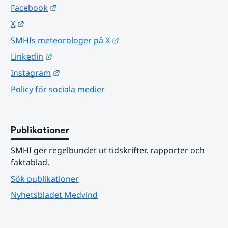
Länk till annan webbplats.
Facebook
Länk till annan webbplats.
X
Länk till annan webbplats.
SMHIs meteorologer på X
Länk till annan webbplats.
Linkedin
Länk till annan webbplats.
Instagram
Policy för sociala medier
Publikationer
SMHI ger regelbundet ut tidskrifter, rapporter och 
faktablad.
Sök publikationer
Nyhetsbladet Medvind