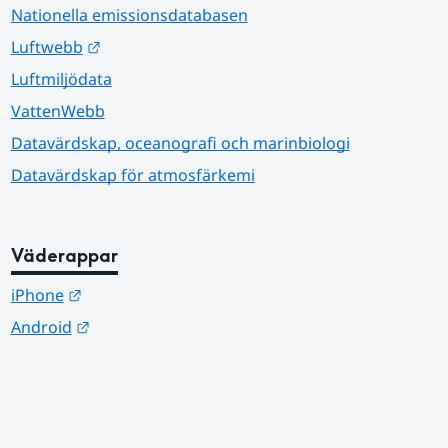
Nationella emissionsdatabasen
Länk till annan webbplats.
Luftwebb
Luftmiljödata
VattenWebb
Datavärdskap, oceanografi och marinbiologi
Datavärdskap för atmosfärkemi
Väderappar
Länk till annan webbplats.
iPhone
Länk till annan webbplats.
Android