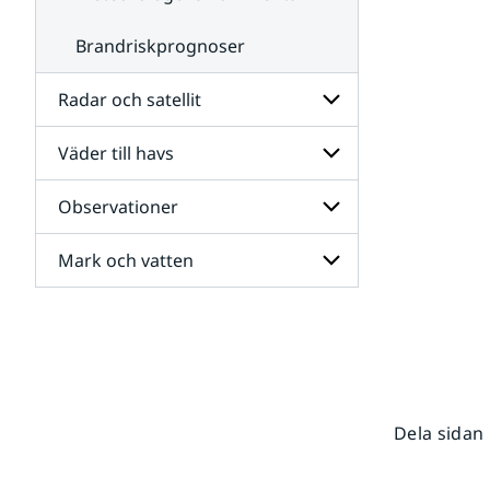
Brandriskprognoser
Radar och satellit
Väder till havs
Undersidor
för
Radar
Observationer
Undersidor
och
för
satellit
Väder
Mark och vatten
Undersidor
till
för
havs
Observationer
Undersidor
för
Mark
och
vatten
Dela sidan