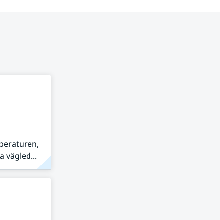
peraturen,
 vägled...