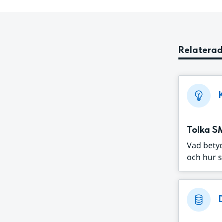
Relaterad
Tolka S
Vad bety
och hur s