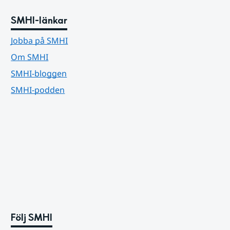
SMHI-länkar
Jobba på SMHI
Om SMHI
SMHI-bloggen
SMHI-podden
Följ SMHI