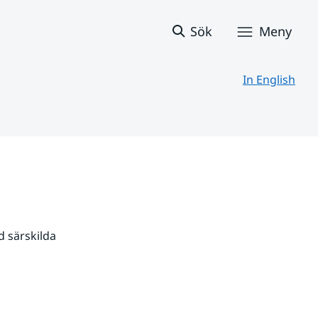
Sök
Meny
In English
 särskilda 