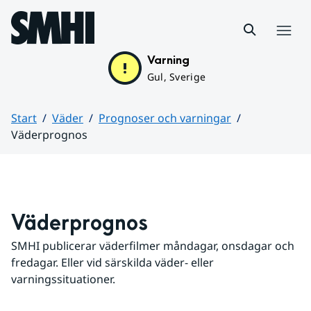
Hoppa till sidans innehåll
Meny
Varning
Gul, Sverige
Start
Väder
Prognoser och varningar
Väderprognos
Huvudinnehåll
Väderprognos
SMHI publicerar väderfilmer måndagar, onsdagar och 
fredagar. Eller vid särskilda väder- eller 
varningssituationer.