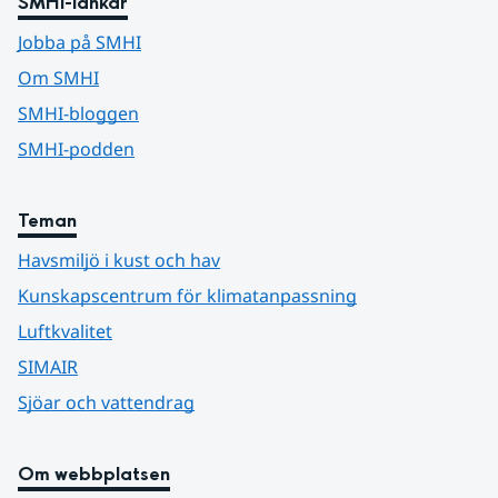
SMHI-länkar
Jobba på SMHI
Om SMHI
SMHI-bloggen
SMHI-podden
Teman
Havsmiljö i kust och hav
Kunskapscentrum för klimatanpassning
Luftkvalitet
SIMAIR
Sjöar och vattendrag
Om webbplatsen