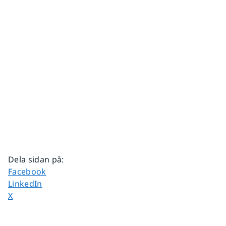
Dela sidan på
:
Dela sidan på
Facebook
Dela sidan på
LinkedIn
Dela sidan på
X