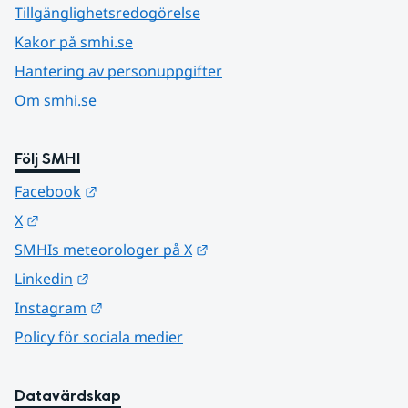
Tillgänglighetsredogörelse
Kakor på smhi.se
Hantering av personuppgifter
Om smhi.se
Följ SMHI
Länk till annan webbplats.
Facebook
Länk till annan webbplats.
X
Länk till annan webbplats.
SMHIs meteorologer på X
Länk till annan webbplats.
Linkedin
Länk till annan webbplats.
Instagram
Policy för sociala medier
Datavärdskap