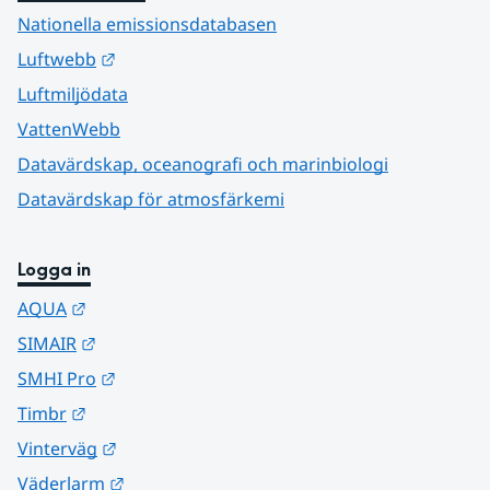
Nationella emissionsdatabasen
Länk till annan webbplats.
Luftwebb
Luftmiljödata
VattenWebb
Datavärdskap, oceanografi och marinbiologi
Datavärdskap för atmosfärkemi
Logga in
Länk till annan webbplats.
AQUA
Länk till annan webbplats.
SIMAIR
Länk till annan webbplats.
SMHI Pro
Länk till annan webbplats.
Timbr
Länk till annan webbplats.
Vinterväg
Länk till annan webbplats.
Väderlarm