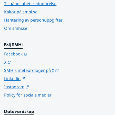
Tillgänglighetsredogörelse
Kakor på smhi.se
Hantering av personuppgifter
Om smhi.se
Följ SMHI
Länk till annan webbplats.
Facebook
Länk till annan webbplats.
X
Länk till annan webbplats.
SMHIs meteorologer på X
Länk till annan webbplats.
Linkedin
Länk till annan webbplats.
Instagram
Policy för sociala medier
Datavärdskap