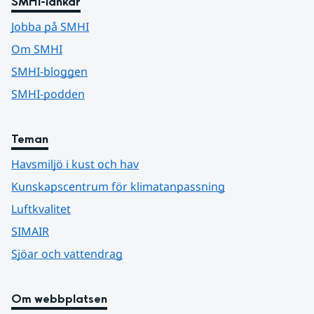
SMHI-länkar
Jobba på SMHI
Om SMHI
SMHI-bloggen
SMHI-podden
Teman
Havsmiljö i kust och hav
Kunskapscentrum för klimatanpassning
Luftkvalitet
SIMAIR
Sjöar och vattendrag
Om webbplatsen