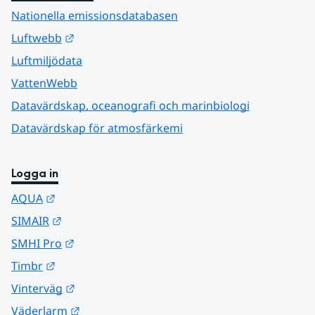
Nationella emissionsdatabasen
Länk till annan webbplats.
Luftwebb
Luftmiljödata
VattenWebb
Datavärdskap, oceanografi och marinbiologi
Datavärdskap för atmosfärkemi
Logga in
Länk till annan webbplats.
AQUA
Länk till annan webbplats.
SIMAIR
Länk till annan webbplats.
SMHI Pro
Länk till annan webbplats.
Timbr
Länk till annan webbplats.
Vinterväg
Länk till annan webbplats.
Väderlarm