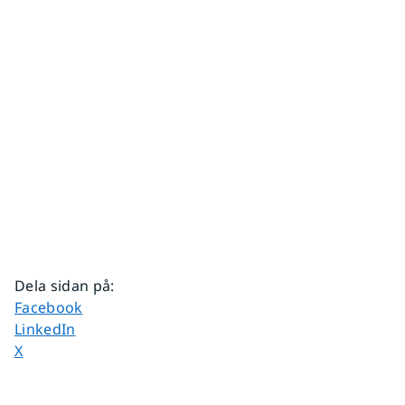
Dela sidan på
:
Dela sidan på
Facebook
Dela sidan på
LinkedIn
Dela sidan på
X