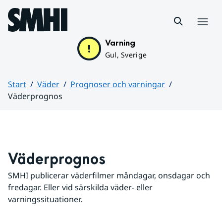
Hoppa till sidans innehåll
Meny
Varning
Gul, Sverige
Start
Väder
Prognoser och varningar
Väderprognos
Huvudinnehåll
Väderprognos
SMHI publicerar väderfilmer måndagar, onsdagar och 
fredagar. Eller vid särskilda väder- eller 
varningssituationer.