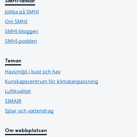
SMHI-länkar
Jobba på SMHI
Om SMHI
SMHI-bloggen
SMHI-podden
Teman
Havsmiljö i kust och hav
Kunskapscentrum för klimatanpassning
Luftkvalitet
SIMAIR
Sjöar och vattendrag
Om webbplatsen