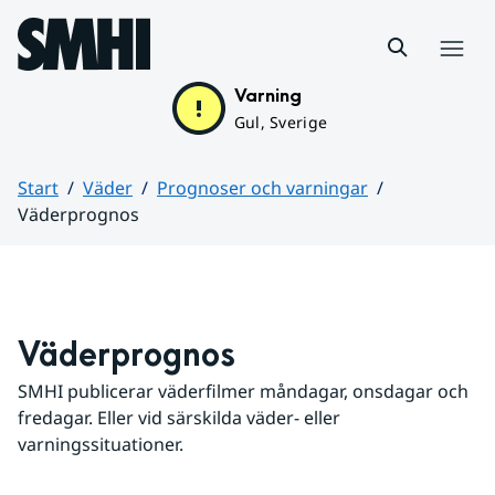
Hoppa till sidans innehåll
Meny
Varning
Gul, Sverige
Start
Väder
Prognoser och varningar
Väderprognos
Huvudinnehåll
Väderprognos
SMHI publicerar väderfilmer måndagar, onsdagar och 
fredagar. Eller vid särskilda väder- eller 
varningssituationer.