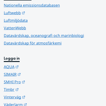
Nationella emissionsdatabasen
Länk till annan webbplats.
Luftwebb
Luftmiljödata
VattenWebb
Datavärdskap, oceanografi och marinbiologi
Datavärdskap för atmosfärkemi
Logga in
Länk till annan webbplats.
AQUA
Länk till annan webbplats.
SIMAIR
Länk till annan webbplats.
SMHI Pro
Länk till annan webbplats.
Timbr
Länk till annan webbplats.
Vinterväg
Länk till annan webbplats.
Väderlarm