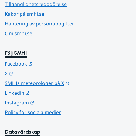
Tillgänglighetsredogörelse
Kakor på smhi.se
Hantering av personuppgifter
Om smhi.se
Följ SMHI
Länk till annan webbplats.
Facebook
Länk till annan webbplats.
X
Länk till annan webbplats.
SMHIs meteorologer på X
Länk till annan webbplats.
Linkedin
Länk till annan webbplats.
Instagram
Policy för sociala medier
Datavärdskap