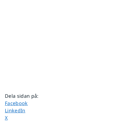
Dela sidan på
:
Dela sidan på
Facebook
Dela sidan på
LinkedIn
Dela sidan på
X