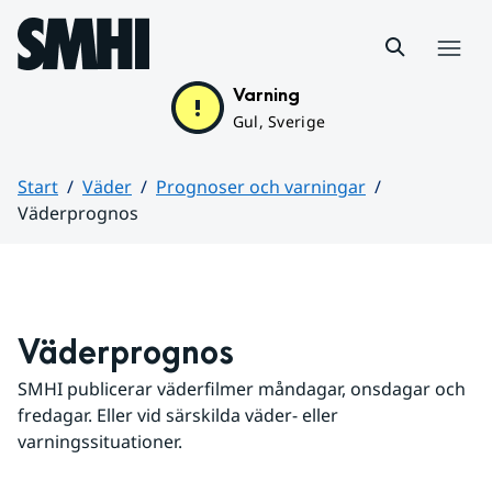
Hoppa till sidans innehåll
Meny
Varning
Gul, Sverige
Start
Väder
Prognoser och varningar
Väderprognos
Huvudinnehåll
Väderprognos
SMHI publicerar väderfilmer måndagar, onsdagar och 
fredagar. Eller vid särskilda väder- eller 
varningssituationer.