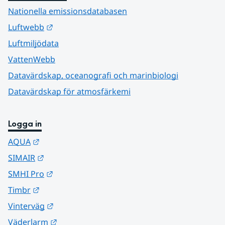
Nationella emissionsdatabasen
Länk till annan webbplats.
Luftwebb
Luftmiljödata
VattenWebb
Datavärdskap, oceanografi och marinbiologi
Datavärdskap för atmosfärkemi
Logga in
Länk till annan webbplats.
AQUA
Länk till annan webbplats.
SIMAIR
Länk till annan webbplats.
SMHI Pro
Länk till annan webbplats.
Timbr
Länk till annan webbplats.
Vinterväg
Länk till annan webbplats.
Väderlarm