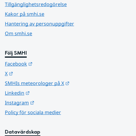
Tillgänglighetsredogörelse
Kakor på smhi.se
Hantering av personuppgifter
Om smhi.se
Följ SMHI
Länk till annan webbplats.
Facebook
Länk till annan webbplats.
X
Länk till annan webbplats.
SMHIs meteorologer på X
Länk till annan webbplats.
Linkedin
Länk till annan webbplats.
Instagram
Policy för sociala medier
Datavärdskap