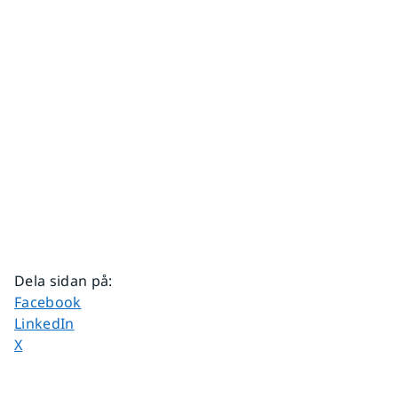
Dela sidan på
:
Dela sidan på
Facebook
Dela sidan på
LinkedIn
Dela sidan på
X