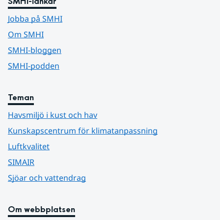
SMHI-länkar
Jobba på SMHI
Om SMHI
SMHI-bloggen
SMHI-podden
Teman
Havsmiljö i kust och hav
Kunskapscentrum för klimatanpassning
Luftkvalitet
SIMAIR
Sjöar och vattendrag
Om webbplatsen