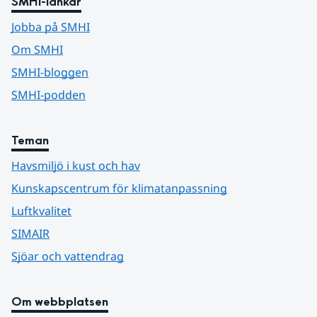
SMHI-länkar
Jobba på SMHI
Om SMHI
SMHI-bloggen
SMHI-podden
Teman
Havsmiljö i kust och hav
Kunskapscentrum för klimatanpassning
Luftkvalitet
SIMAIR
Sjöar och vattendrag
Om webbplatsen