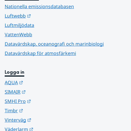
Nationella emissionsdatabasen
Länk till annan webbplats.
Luftwebb
Luftmiljödata
VattenWebb
Datavärdskap, oceanografi och marinbiologi
Datavärdskap för atmosfärkemi
Logga in
Länk till annan webbplats.
AQUA
Länk till annan webbplats.
SIMAIR
Länk till annan webbplats.
SMHI Pro
Länk till annan webbplats.
Timbr
Länk till annan webbplats.
Vinterväg
Länk till annan webbplats.
Väderlarm