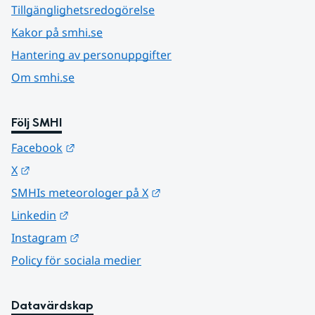
Tillgänglighetsredogörelse
Kakor på smhi.se
Hantering av personuppgifter
Om smhi.se
Följ SMHI
Länk till annan webbplats.
Facebook
Länk till annan webbplats.
X
Länk till annan webbplats.
SMHIs meteorologer på X
Länk till annan webbplats.
Linkedin
Länk till annan webbplats.
Instagram
Policy för sociala medier
Datavärdskap