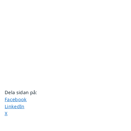
Dela sidan på
:
Dela sidan på
Facebook
Dela sidan på
LinkedIn
Dela sidan på
X