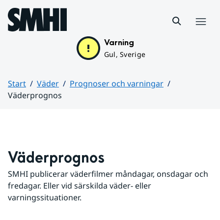
Hoppa till sidans innehåll
Meny
Varning
Gul, Sverige
Start
Väder
Prognoser och varningar
Väderprognos
Huvudinnehåll
Väderprognos
SMHI publicerar väderfilmer måndagar, onsdagar och 
fredagar. Eller vid särskilda väder- eller 
varningssituationer.