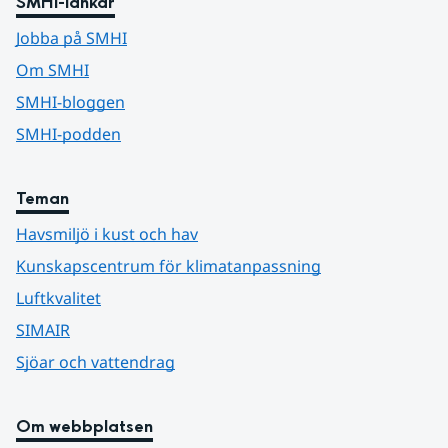
SMHI-länkar
Jobba på SMHI
Om SMHI
SMHI-bloggen
SMHI-podden
Teman
Havsmiljö i kust och hav
Kunskapscentrum för klimatanpassning
Luftkvalitet
SIMAIR
Sjöar och vattendrag
Om webbplatsen