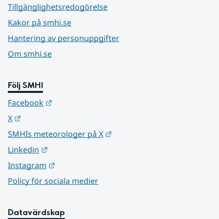
Tillgänglighetsredogörelse
Kakor på smhi.se
Hantering av personuppgifter
Om smhi.se
Följ SMHI
Länk till annan webbplats.
Facebook
Länk till annan webbplats.
X
Länk till annan webbplats.
SMHIs meteorologer på X
Länk till annan webbplats.
Linkedin
Länk till annan webbplats.
Instagram
Policy för sociala medier
Datavärdskap