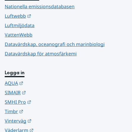
Nationella emissionsdatabasen
Länk till annan webbplats.
Luftwebb
Luftmiljödata
VattenWebb
Datavärdskap, oceanografi och marinbiologi
Datavärdskap för atmosfärkemi
Logga in
Länk till annan webbplats.
AQUA
Länk till annan webbplats.
SIMAIR
Länk till annan webbplats.
SMHI Pro
Länk till annan webbplats.
Timbr
Länk till annan webbplats.
Vinterväg
Länk till annan webbplats.
Väderlarm