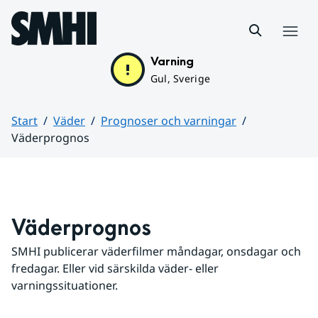
Hoppa till sidans innehåll
Meny
Varning
Gul, Sverige
Start
Väder
Prognoser och varningar
Väderprognos
Huvudinnehåll
Väderprognos
SMHI publicerar väderfilmer måndagar, onsdagar och 
fredagar. Eller vid särskilda väder- eller 
varningssituationer.