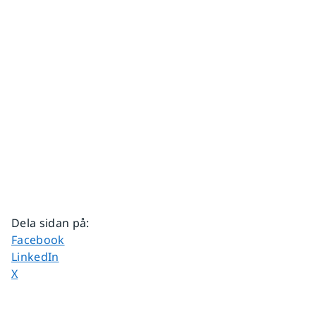
Dela sidan på
:
Dela sidan på
Facebook
Dela sidan på
LinkedIn
Dela sidan på
X