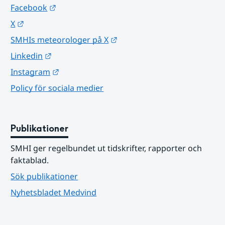
Länk till annan webbplats.
Facebook
Länk till annan webbplats.
X
Länk till annan webbplats.
SMHIs meteorologer på X
Länk till annan webbplats.
Linkedin
Länk till annan webbplats.
Instagram
Policy för sociala medier
Publikationer
SMHI ger regelbundet ut tidskrifter, rapporter och 
faktablad.
Sök publikationer
Nyhetsbladet Medvind