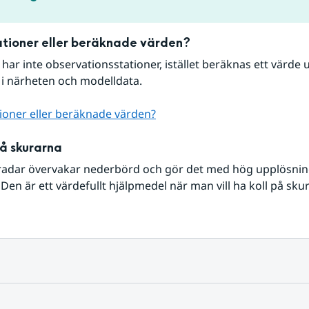
tioner eller beräknade värden?
r har inte observationsstationer, istället beräknas ett värde u
 i närheten och modelldata.
ioner eller beräknade värden?
på skurarna
radar övervakar nederbörd och gör det med hög upplösning 
Den är ett värdefullt hjälpmedel när man vill ha koll på sku