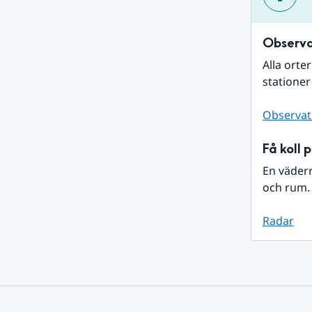
Observa
Alla orte
stationer
Observat
Få koll 
En väder
och rum. 
Radar