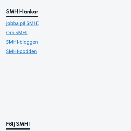
SMHI-länkar
Jobba på SMHI
Om SMHI
SMHI-bloggen
SMHI-podden
Följ SMHI