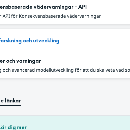
ensbaserade vädervarningar - API
r API för Konsekvensbaserade vädervarningar
Forskning och utveckling
er och varningar
 och avancerad modellutveckling för att du ska veta vad s
e länkar
Lär dig mer