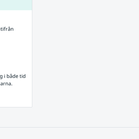
tifrån 
i både tid 
rarna.