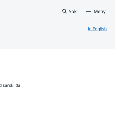
Sök
Meny
In English
 särskilda 