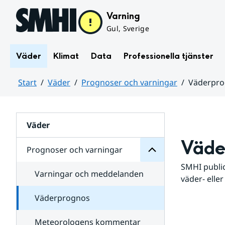
Hoppa till sidans innehåll
Varning
Gul, Sverige
Väder
Klimat
Data
Professionella tjänster
Start
Väder
Prognoser och varningar
Väderpr
varningar
och
Huvudinnehåll
Prognoser
för
Undersidor
Väder
Väde
Prognoser och varningar
SMHI public
Varningar och meddelanden
väder- eller
Väderprognos
Meteorologens kommentar