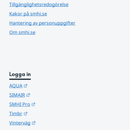
Tillgänglighetsredogörelse
Kakor på smhi.se
Hantering av personuppgifter
Om smhi.se
Logga in
Länk till annan webbplats.
AQUA
Länk till annan webbplats.
SIMAIR
Länk till annan webbplats.
SMHI Pro
Länk till annan webbplats.
Timbr
Länk till annan webbplats.
Vinterväg