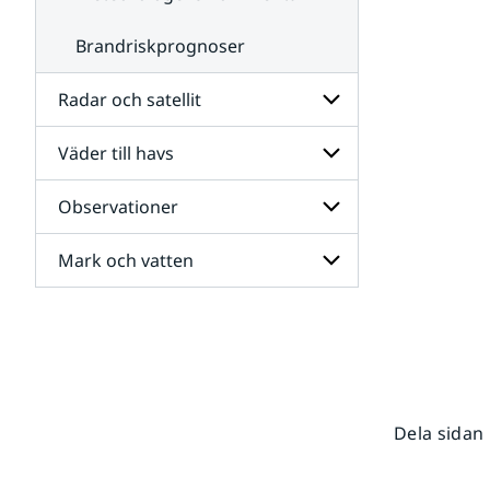
Brandriskprognoser
Radar och satellit
Väder till havs
Undersidor
för
Radar
Observationer
Undersidor
och
för
satellit
Väder
Mark och vatten
Undersidor
till
för
havs
Observationer
Undersidor
för
Mark
och
vatten
Dela sidan