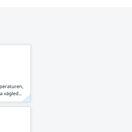
peraturen,
 vägled...