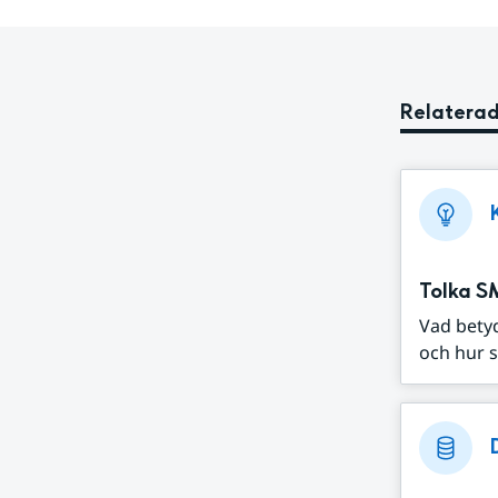
Relaterad
Tolka S
Vad bety
och hur s