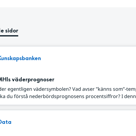
e sidor
Kunskapsbanken
MHIs väderprognoser
der egentligen vädersymbolen? Vad avser ”känns som”-tem
ka du förstå nederbördsprognosens procentsiffror? I denna
Data