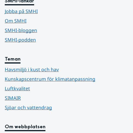
SMHI-länkar
Jobba på SMHI
Om SMHI
SMHI-bloggen
SMHI-podden
Teman
Havsmiljö i kust och hav
Kunskapscentrum för klimatanpassning
Luftkvalitet
SIMAIR
Sjöar och vattendrag
Om webbplatsen