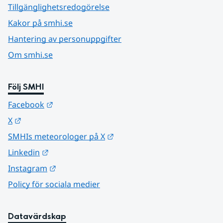
Tillgänglighetsredogörelse
Kakor på smhi.se
Hantering av personuppgifter
Om smhi.se
Följ SMHI
Länk till annan webbplats.
Facebook
Länk till annan webbplats.
X
Länk till annan webbplats.
SMHIs meteorologer på X
Länk till annan webbplats.
Linkedin
Länk till annan webbplats.
Instagram
Policy för sociala medier
Datavärdskap