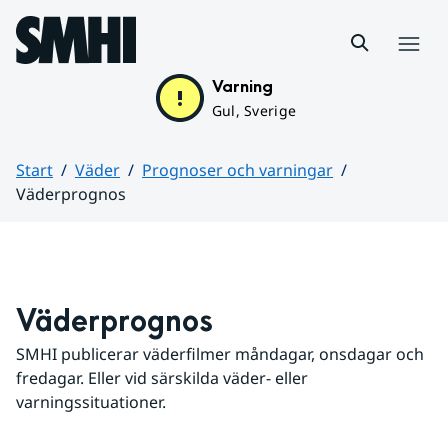
Hoppa till sidans innehåll
Meny
Varning
Gul, Sverige
Start
Väder
Prognoser och varningar
Väderprognos
Huvudinnehåll
Väderprognos
SMHI publicerar väderfilmer måndagar, onsdagar och 
fredagar. Eller vid särskilda väder- eller 
varningssituationer.