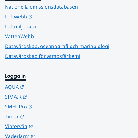
Nationella emissionsdatabasen
Länk till annan webbplats.
Luftwebb
Luftmiljödata
VattenWebb
Datavärdskap, oceanografi och marinbiologi
Datavärdskap för atmosfärkemi
Logga in
Länk till annan webbplats.
AQUA
Länk till annan webbplats.
SIMAIR
Länk till annan webbplats.
SMHI Pro
Länk till annan webbplats.
Timbr
Länk till annan webbplats.
Vinterväg
Länk till annan webbplats.
Väderlarm