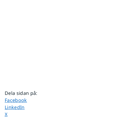
Dela sidan på
:
Dela sidan på
Facebook
Dela sidan på
LinkedIn
Dela sidan på
X