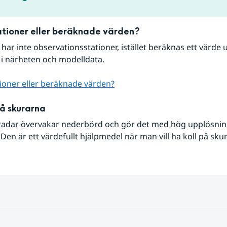
tioner eller beräknade värden?
r har inte observationsstationer, istället beräknas ett värde u
 i närheten och modelldata.
ioner eller beräknade värden?
på skurarna
radar övervakar nederbörd och gör det med hög upplösning 
Den är ett värdefullt hjälpmedel när man vill ha koll på sku