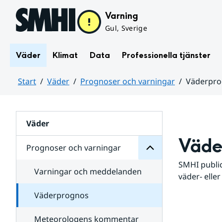
Hoppa till sidans innehåll
Varning
Gul, Sverige
Väder
Klimat
Data
Professionella tjänster
Start
Väder
Prognoser och varningar
Väderpr
varningar
och
Huvudinnehåll
Prognoser
för
Undersidor
Väder
Väde
Prognoser och varningar
SMHI public
Varningar och meddelanden
väder- eller
Väderprognos
Meteorologens kommentar