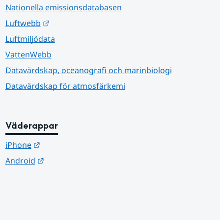
Nationella emissionsdatabasen
Länk till annan webbplats.
Luftwebb
Luftmiljödata
VattenWebb
Datavärdskap, oceanografi och marinbiologi
Datavärdskap för atmosfärkemi
Väderappar
Länk till annan webbplats.
iPhone
Länk till annan webbplats.
Android