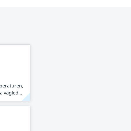
peraturen,
 vägled...