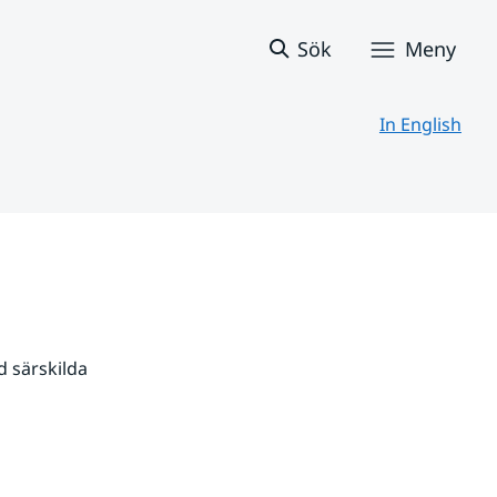
Sök
Meny
In English
 särskilda 