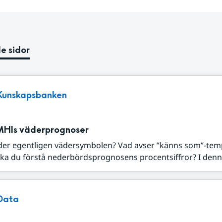
e sidor
Kunskapsbanken
MHIs väderprognoser
der egentligen vädersymbolen? Vad avser ”känns som”-tem
ka du förstå nederbördsprognosens procentsiffror? I denna
Data