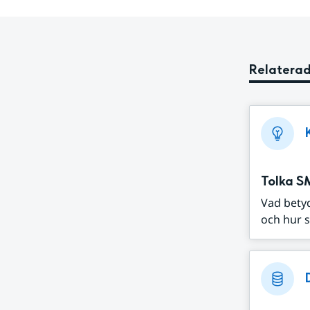
Relaterad
Tolka S
Vad bety
och hur s