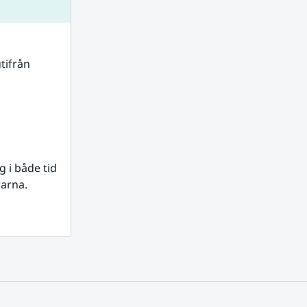
tifrån 
i både tid 
rarna.