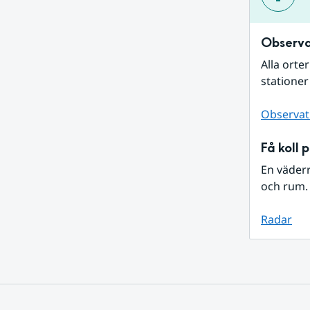
Observa
Alla orte
stationer
Observat
Få koll 
En väder
och rum. 
Radar