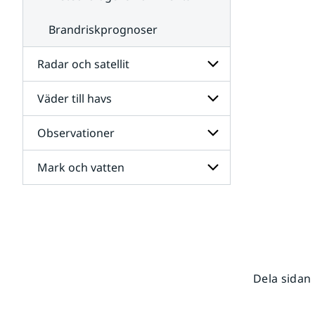
Brandriskprognoser
Radar och satellit
Väder till havs
Undersidor
för
Radar
Observationer
Undersidor
och
för
satellit
Väder
Mark och vatten
Undersidor
till
för
havs
Observationer
Undersidor
för
Mark
och
vatten
Dela sidan