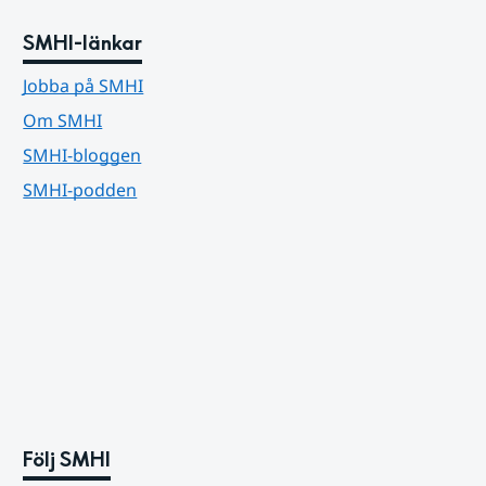
SMHI-länkar
Jobba på SMHI
Om SMHI
SMHI-bloggen
SMHI-podden
Följ SMHI