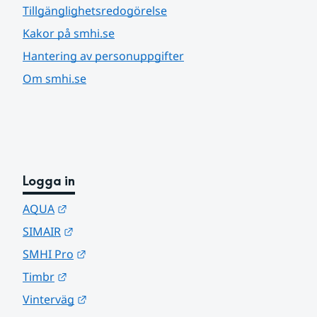
Tillgänglighetsredogörelse
Kakor på smhi.se
Hantering av personuppgifter
Om smhi.se
Logga in
Länk till annan webbplats.
AQUA
Länk till annan webbplats.
SIMAIR
Länk till annan webbplats.
SMHI Pro
Länk till annan webbplats.
Timbr
Länk till annan webbplats.
Vinterväg