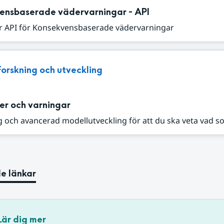
ensbaserade vädervarningar - API
r API för Konsekvensbaserade vädervarningar
Forskning och utveckling
er och varningar
 och avancerad modellutveckling för att du ska veta vad s
e länkar
Lär dig mer