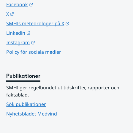
Länk till annan webbplats.
Facebook
Länk till annan webbplats.
X
Länk till annan webbplats.
SMHIs meteorologer på X
Länk till annan webbplats.
Linkedin
Länk till annan webbplats.
Instagram
Policy för sociala medier
Publikationer
SMHI ger regelbundet ut tidskrifter, rapporter och 
faktablad.
Sök publikationer
Nyhetsbladet Medvind