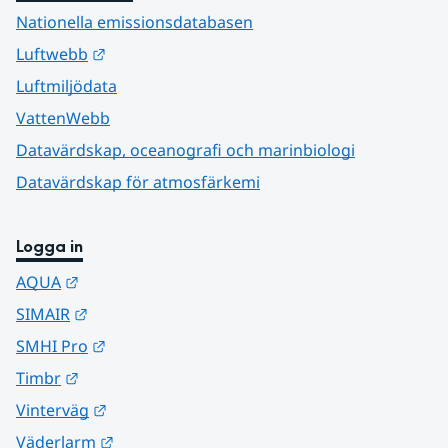
Nationella emissionsdatabasen
Länk till annan webbplats.
Luftwebb
Luftmiljödata
VattenWebb
Datavärdskap, oceanografi och marinbiologi
Datavärdskap för atmosfärkemi
Logga in
Länk till annan webbplats.
AQUA
Länk till annan webbplats.
SIMAIR
Länk till annan webbplats.
SMHI Pro
Länk till annan webbplats.
Timbr
Länk till annan webbplats.
Vinterväg
Länk till annan webbplats.
Väderlarm