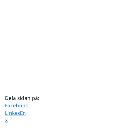
Dela sidan på
:
Dela sidan på
Facebook
Dela sidan på
LinkedIn
Dela sidan på
X