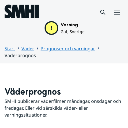
Hoppa till sidans innehåll
Meny
Varning
Gul, Sverige
Start
Väder
Prognoser och varningar
Väderprognos
Huvudinnehåll
Väderprognos
SMHI publicerar väderfilmer måndagar, onsdagar och 
fredagar. Eller vid särskilda väder- eller 
varningssituationer.