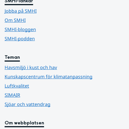
SMHI-länkar
Jobba på SMHI
Om SMHI
SMHI-bloggen
SMHI-podden
Teman
Havsmiljö i kust och hav
Kunskapscentrum för klimatanpassning
Luftkvalitet
SIMAIR
Sjöar och vattendrag
Om webbplatsen