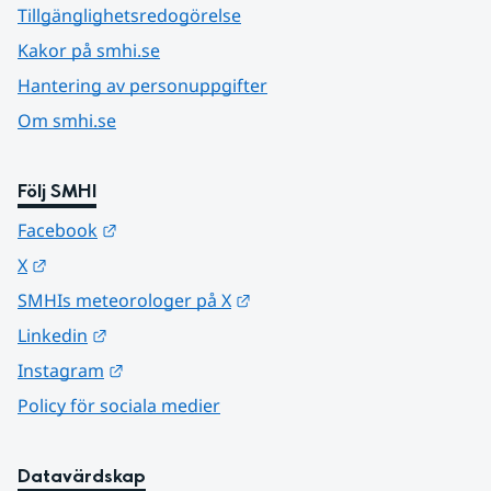
Tillgänglighetsredogörelse
Kakor på smhi.se
Hantering av personuppgifter
Om smhi.se
Följ SMHI
Länk till annan webbplats.
Facebook
Länk till annan webbplats.
X
Länk till annan webbplats.
SMHIs meteorologer på X
Länk till annan webbplats.
Linkedin
Länk till annan webbplats.
Instagram
Policy för sociala medier
Datavärdskap