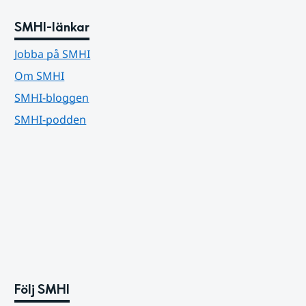
SMHI-länkar
Jobba på SMHI
Om SMHI
SMHI-bloggen
SMHI-podden
Följ SMHI