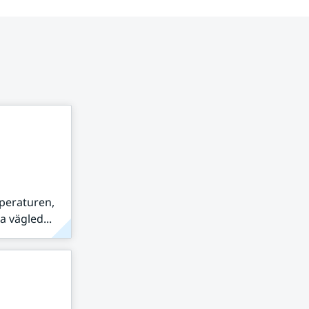
peraturen,
 vägled...