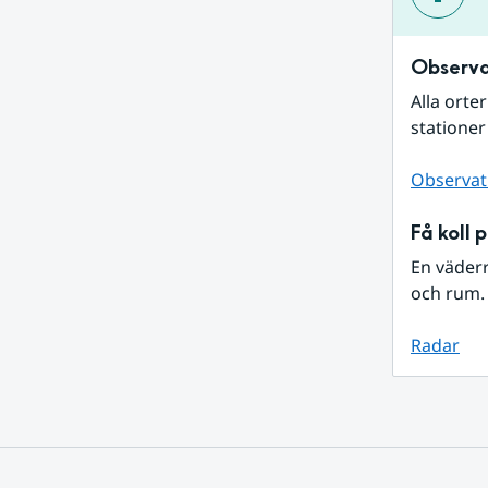
Observa
Alla orte
stationer
Observat
Få koll 
En väder
och rum. 
Radar