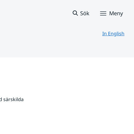
Sök
Meny
In English
 särskilda 