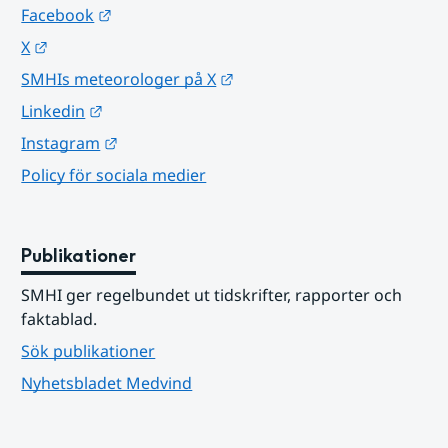
Länk till annan webbplats.
Facebook
Länk till annan webbplats.
X
Länk till annan webbplats.
SMHIs meteorologer på X
Länk till annan webbplats.
Linkedin
Länk till annan webbplats.
Instagram
Policy för sociala medier
Publikationer
SMHI ger regelbundet ut tidskrifter, rapporter och 
faktablad.
Sök publikationer
Nyhetsbladet Medvind