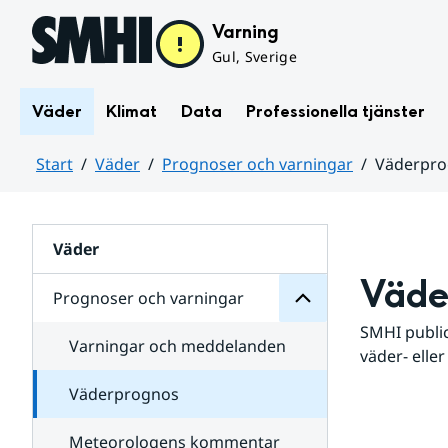
Hoppa till sidans innehåll
Varning
Gul, Sverige
Väder
Klimat
Data
Professionella tjänster
Start
Väder
Prognoser och varningar
Väderpr
varningar
och
Huvudinnehåll
Prognoser
för
Undersidor
Väder
Väde
Prognoser och varningar
SMHI public
Varningar och meddelanden
väder- eller
Väderprognos
Meteorologens kommentar