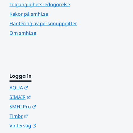
Tillgänglighetsredogörelse
Kakor på smhi.se
Hantering av personuppgifter
Om smhi.se
Logga in
Länk till annan webbplats.
AQUA
Länk till annan webbplats.
SIMAIR
Länk till annan webbplats.
SMHI Pro
Länk till annan webbplats.
Timbr
Länk till annan webbplats.
Vinterväg