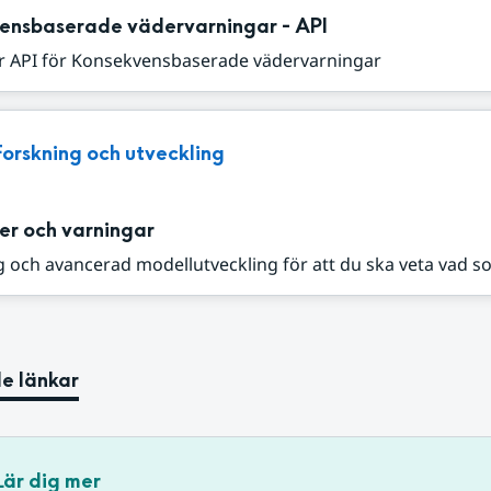
ensbaserade vädervarningar - API
r API för Konsekvensbaserade vädervarningar
Forskning och utveckling
er och varningar
 och avancerad modellutveckling för att du ska veta vad s
e länkar
Lär dig mer