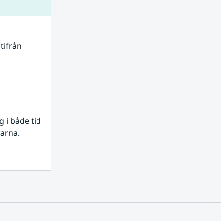
tifrån 
i både tid 
rarna.