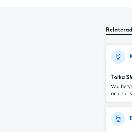
Relaterad
Tolka S
Vad bety
och hur s