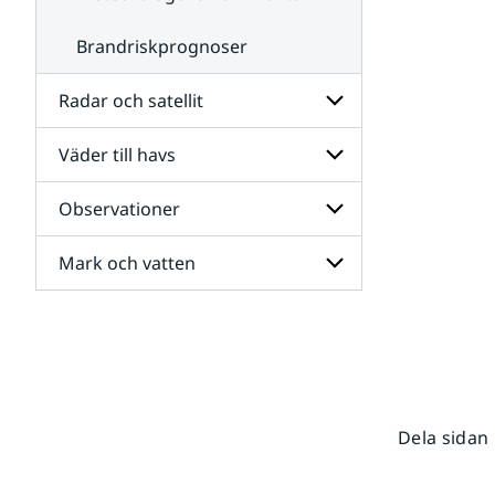
Brandriskprognoser
Radar och satellit
Väder till havs
Undersidor
för
Radar
Observationer
Undersidor
och
för
satellit
Väder
Mark och vatten
Undersidor
till
för
havs
Observationer
Undersidor
för
Mark
och
vatten
Dela sidan