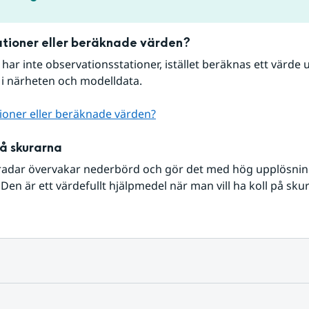
tioner eller beräknade värden?
r har inte observationsstationer, istället beräknas ett värde u
 i närheten och modelldata.
ioner eller beräknade värden?
på skurarna
radar övervakar nederbörd och gör det med hög upplösning 
Den är ett värdefullt hjälpmedel när man vill ha koll på sku