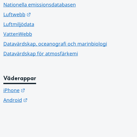
Nationella emissionsdatabasen
Länk till annan webbplats.
Luftwebb
Luftmiljödata
VattenWebb
Datavärdskap, oceanografi och marinbiologi
Datavärdskap för atmosfärkemi
Väderappar
Länk till annan webbplats.
iPhone
Länk till annan webbplats.
Android