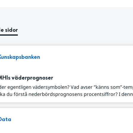
e sidor
Kunskapsbanken
MHIs väderprognoser
der egentligen vädersymbolen? Vad avser ”känns som”-tem
ka du förstå nederbördsprognosens procentsiffror? I denna
Data