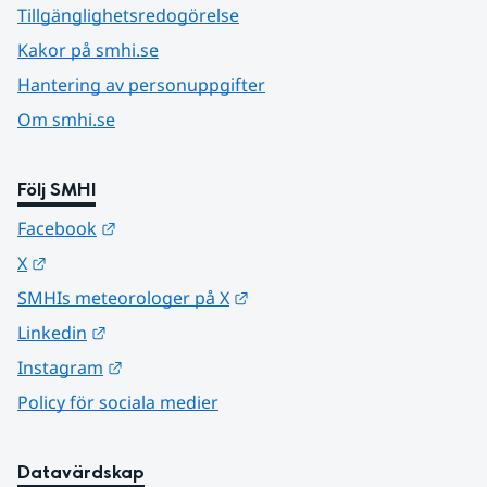
Tillgänglighetsredogörelse
Kakor på smhi.se
Hantering av personuppgifter
Om smhi.se
Följ SMHI
Länk till annan webbplats.
Facebook
Länk till annan webbplats.
X
Länk till annan webbplats.
SMHIs meteorologer på X
Länk till annan webbplats.
Linkedin
Länk till annan webbplats.
Instagram
Policy för sociala medier
Datavärdskap