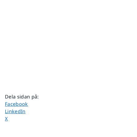
Dela sidan på
:
Dela sidan på
Facebook
Dela sidan på
LinkedIn
Dela sidan på
X