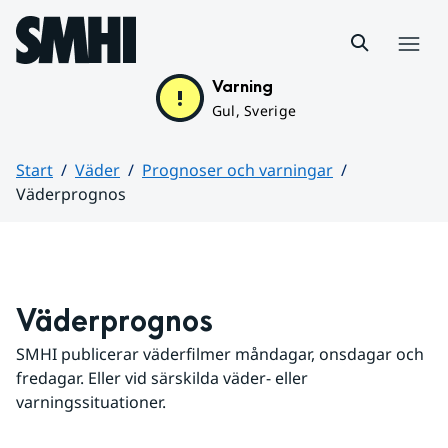
Hoppa till sidans innehåll
Meny
Varning
Gul, Sverige
Start
Väder
Prognoser och varningar
Väderprognos
Huvudinnehåll
Väderprognos
SMHI publicerar väderfilmer måndagar, onsdagar och 
fredagar. Eller vid särskilda väder- eller 
varningssituationer.