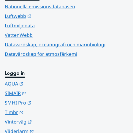
Nationella emissionsdatabasen
Länk till annan webbplats.
Luftwebb
Luftmiljödata
VattenWebb
Datavärdskap, oceanografi och marinbiologi
Datavärdskap för atmosfärkemi
Logga in
Länk till annan webbplats.
AQUA
Länk till annan webbplats.
SIMAIR
Länk till annan webbplats.
SMHI Pro
Länk till annan webbplats.
Timbr
Länk till annan webbplats.
Vinterväg
Länk till annan webbplats.
Väderlarm