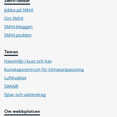
SMHI-länkar
Jobba på SMHI
Om SMHI
SMHI-bloggen
SMHI-podden
Teman
Havsmiljö i kust och hav
Kunskapscentrum för klimatanpassning
Luftkvalitet
SIMAIR
Sjöar och vattendrag
Om webbplatsen