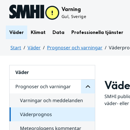
Hoppa till sidans innehåll
Varning
Gul, Sverige
Väder
Klimat
Data
Professionella tjänster
Start
Väder
Prognoser och varningar
Väderpr
varningar
och
Huvudinnehåll
Prognoser
för
Undersidor
Väder
Väde
Prognoser och varningar
SMHI public
Varningar och meddelanden
väder- eller
Väderprognos
Meteorologens kommentar