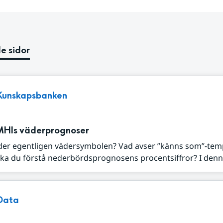
e sidor
Kunskapsbanken
MHIs väderprognoser
der egentligen vädersymbolen? Vad avser ”känns som”-tem
ka du förstå nederbördsprognosens procentsiffror? I denna
Data