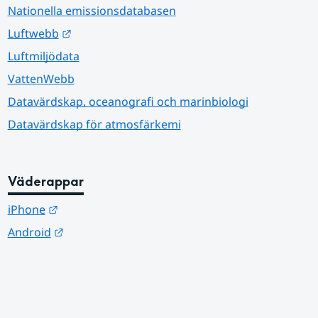
Nationella emissionsdatabasen
Länk till annan webbplats.
Luftwebb
Luftmiljödata
VattenWebb
Datavärdskap, oceanografi och marinbiologi
Datavärdskap för atmosfärkemi
Väderappar
Länk till annan webbplats.
iPhone
Länk till annan webbplats.
Android