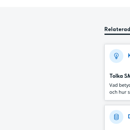
Relaterad
Tolka S
Vad bety
och hur s