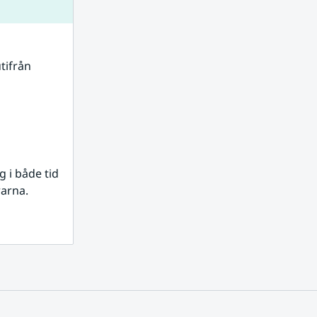
tifrån 
i både tid 
rarna.