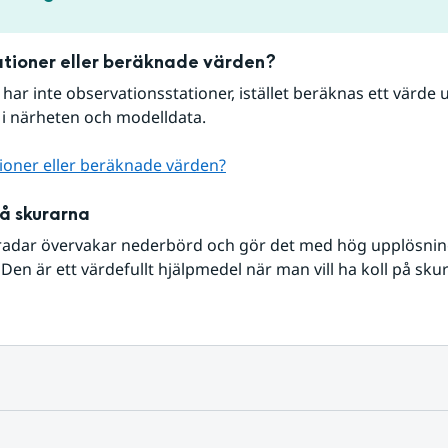
tioner eller beräknade värden?
r har inte observationsstationer, istället beräknas ett värde u
 i närheten och modelldata.
ioner eller beräknade värden?
på skurarna
radar övervakar nederbörd och gör det med hög upplösning 
Den är ett värdefullt hjälpmedel när man vill ha koll på sku