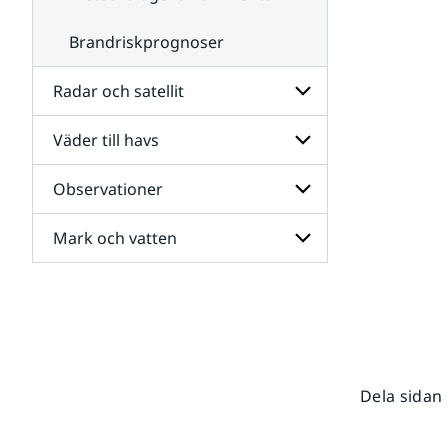
Brandriskprognoser
Radar och satellit
Väder till havs
Undersidor
för
Radar
Observationer
Undersidor
och
för
satellit
Väder
Mark och vatten
Undersidor
till
för
havs
Observationer
Undersidor
för
Mark
och
vatten
Dela sidan