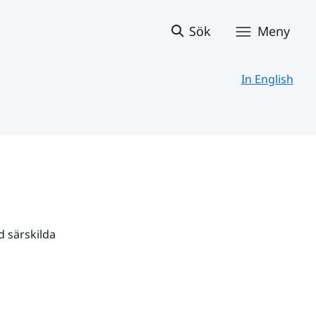
Sök
Meny
In English
 särskilda 