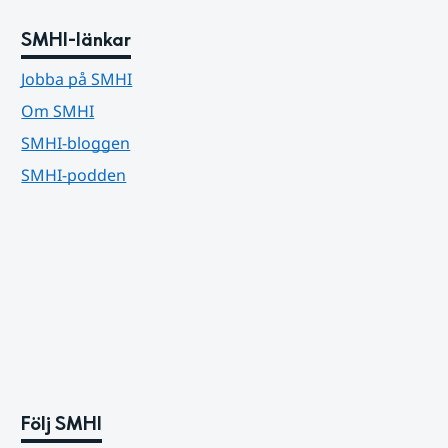
SMHI-länkar
Jobba på SMHI
Om SMHI
SMHI-bloggen
SMHI-podden
Följ SMHI