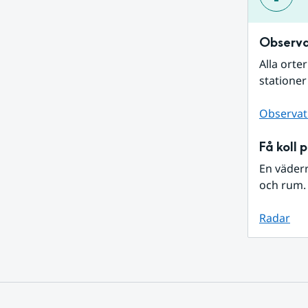
Observa
Alla orte
stationer
Observat
Få koll 
En väder
och rum. 
Radar