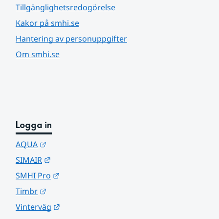
Tillgänglighetsredogörelse
Kakor på smhi.se
Hantering av personuppgifter
Om smhi.se
Logga in
Länk till annan webbplats.
AQUA
Länk till annan webbplats.
SIMAIR
Länk till annan webbplats.
SMHI Pro
Länk till annan webbplats.
Timbr
Länk till annan webbplats.
Vinterväg