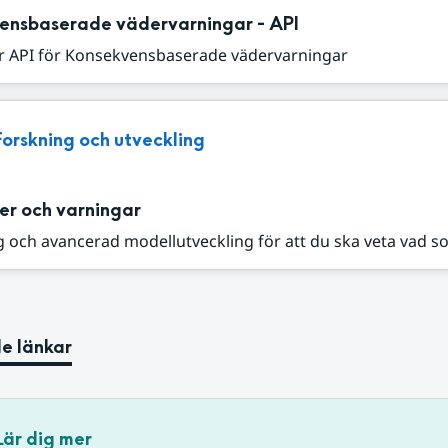
ensbaserade vädervarningar - API
r API för Konsekvensbaserade vädervarningar
Forskning och utveckling
er och varningar
 och avancerad modellutveckling för att du ska veta vad s
e länkar
Lär dig mer