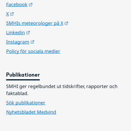
Länk till annan webbplats.
Facebook
Länk till annan webbplats.
X
Länk till annan webbplats.
SMHIs meteorologer på X
Länk till annan webbplats.
Linkedin
Länk till annan webbplats.
Instagram
Policy för sociala medier
Publikationer
SMHI ger regelbundet ut tidskrifter, rapporter och 
faktablad.
Sök publikationer
Nyhetsbladet Medvind