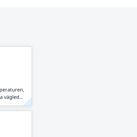
peraturen,
 vägled...