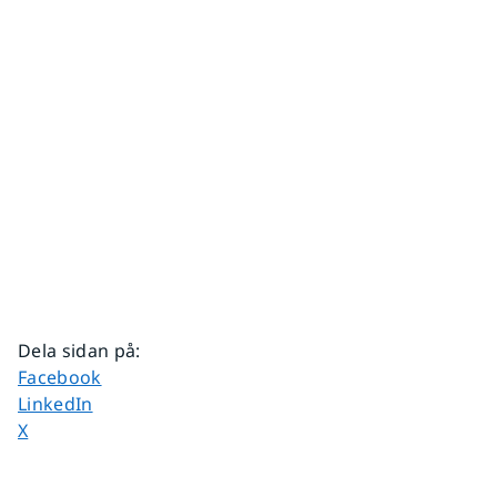
Dela sidan på
:
Dela sidan på
Facebook
Dela sidan på
LinkedIn
Dela sidan på
X