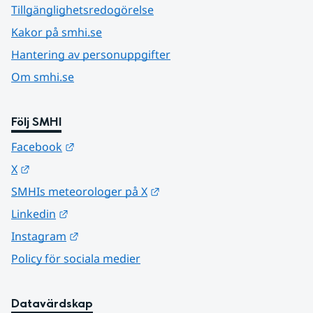
Tillgänglighetsredogörelse
Kakor på smhi.se
Hantering av personuppgifter
Om smhi.se
Följ SMHI
Länk till annan webbplats.
Facebook
Länk till annan webbplats.
X
Länk till annan webbplats.
SMHIs meteorologer på X
Länk till annan webbplats.
Linkedin
Länk till annan webbplats.
Instagram
Policy för sociala medier
Datavärdskap