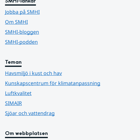
SMHI-länkar
Jobba på SMHI
Om SMHI
SMHI-bloggen
SMHI-podden
Teman
Havsmiljö i kust och hav
Kunskapscentrum för klimatanpassning
Luftkvalitet
SIMAIR
Sjöar och vattendrag
Om webbplatsen