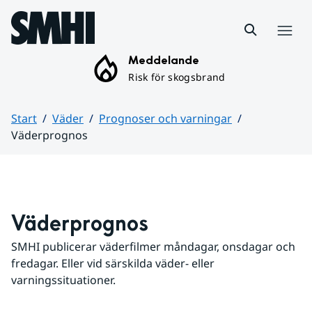
Hoppa till sidans innehåll
Meny
Meddelande
Risk för skogsbrand
Start
Väder
Prognoser och varningar
Väderprognos
Huvudinnehåll
Väderprognos
SMHI publicerar väderfilmer måndagar, onsdagar och 
fredagar. Eller vid särskilda väder- eller 
varningssituationer.