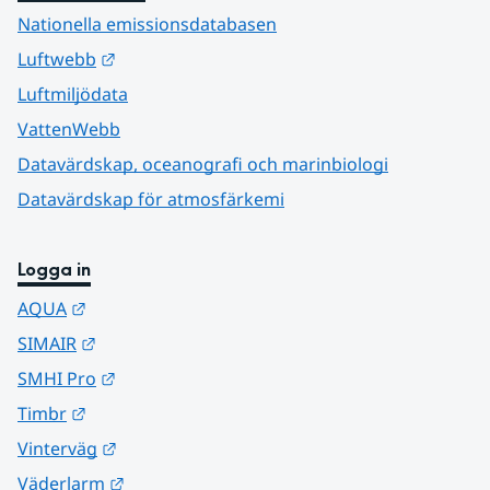
Nationella emissionsdatabasen
Länk till annan webbplats.
Luftwebb
Luftmiljödata
VattenWebb
Datavärdskap, oceanografi och marinbiologi
Datavärdskap för atmosfärkemi
Logga in
Länk till annan webbplats.
AQUA
Länk till annan webbplats.
SIMAIR
Länk till annan webbplats.
SMHI Pro
Länk till annan webbplats.
Timbr
Länk till annan webbplats.
Vinterväg
Länk till annan webbplats.
Väderlarm