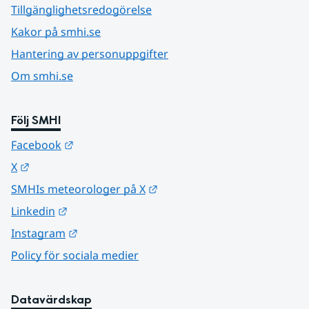
Tillgänglighetsredogörelse
Kakor på smhi.se
Hantering av personuppgifter
Om smhi.se
Följ SMHI
Länk till annan webbplats.
Facebook
Länk till annan webbplats.
X
Länk till annan webbplats.
SMHIs meteorologer på X
Länk till annan webbplats.
Linkedin
Länk till annan webbplats.
Instagram
Policy för sociala medier
Datavärdskap