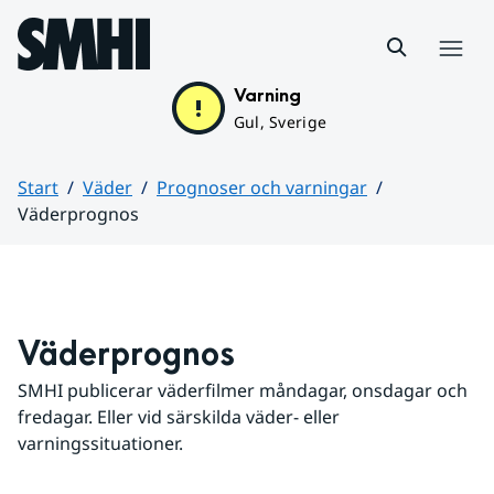
Hoppa till sidans innehåll
Meny
Varning
Gul, Sverige
Start
Väder
Prognoser och varningar
Väderprognos
Huvudinnehåll
Väderprognos
SMHI publicerar väderfilmer måndagar, onsdagar och 
fredagar. Eller vid särskilda väder- eller 
varningssituationer.