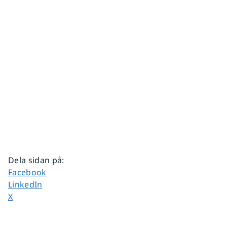
Dela sidan på
:
Dela sidan på
Facebook
Dela sidan på
LinkedIn
Dela sidan på
X