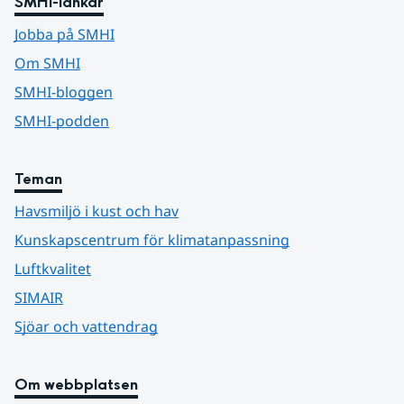
SMHI-länkar
Jobba på SMHI
Om SMHI
SMHI-bloggen
SMHI-podden
Teman
Havsmiljö i kust och hav
Kunskapscentrum för klimatanpassning
Luftkvalitet
SIMAIR
Sjöar och vattendrag
Om webbplatsen