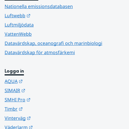
Nationella emissionsdatabasen
Länk till annan webbplats.
Luftwebb
Luftmiljödata
VattenWebb
Datavärdskap, oceanografi och marinbiologi
Datavärdskap för atmosfärkemi
Logga in
Länk till annan webbplats.
AQUA
Länk till annan webbplats.
SIMAIR
Länk till annan webbplats.
SMHI Pro
Länk till annan webbplats.
Timbr
Länk till annan webbplats.
Vinterväg
Länk till annan webbplats.
Väderlarm