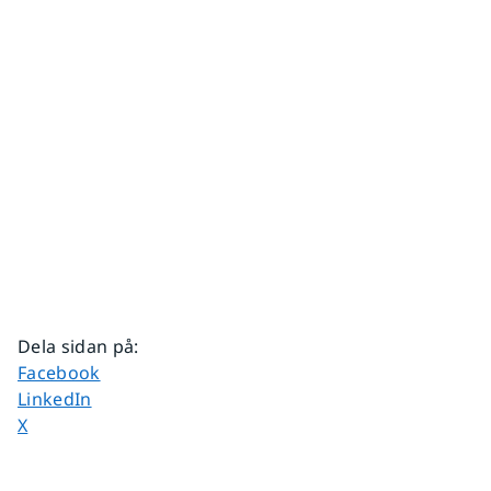
Dela sidan på
:
Dela sidan på
Facebook
Dela sidan på
LinkedIn
Dela sidan på
X