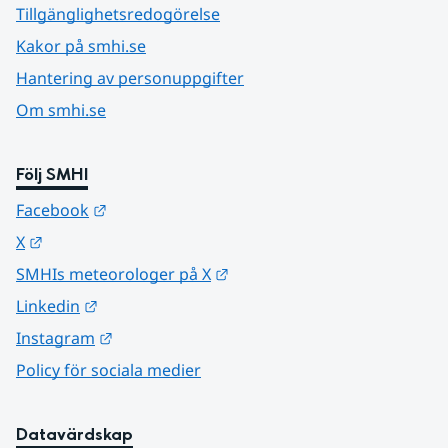
Tillgänglighetsredogörelse
Kakor på smhi.se
Hantering av personuppgifter
Om smhi.se
Följ SMHI
Länk till annan webbplats.
Facebook
Länk till annan webbplats.
X
Länk till annan webbplats.
SMHIs meteorologer på X
Länk till annan webbplats.
Linkedin
Länk till annan webbplats.
Instagram
Policy för sociala medier
Datavärdskap