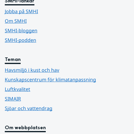
SMHI-länkar
Jobba på SMHI
Om SMHI
SMHI-bloggen
SMHI-podden
Teman
Havsmiljö i kust och hav
Kunskapscentrum för klimatanpassning
Luftkvalitet
SIMAIR
Sjöar och vattendrag
Om webbplatsen