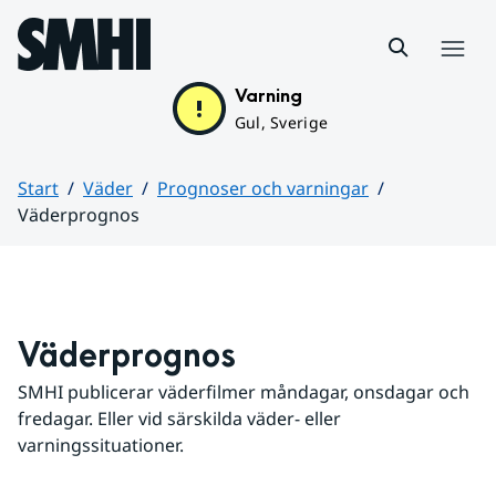
Hoppa till sidans innehåll
Meny
Varning
Gul, Sverige
Start
Väder
Prognoser och varningar
Väderprognos
Huvudinnehåll
Väderprognos
SMHI publicerar väderfilmer måndagar, onsdagar och 
fredagar. Eller vid särskilda väder- eller 
varningssituationer.