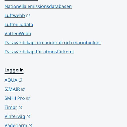
Nationella emissionsdatabasen
Länk till annan webbplats.
Luftwebb
Luftmiljödata
VattenWebb
Datavärdskap, oceanografi och marinbiologi
Datavärdskap för atmosfärkemi
Logga in
Länk till annan webbplats.
AQUA
Länk till annan webbplats.
SIMAIR
Länk till annan webbplats.
SMHI Pro
Länk till annan webbplats.
Timbr
Länk till annan webbplats.
Vinterväg
Länk till annan webbplats.
Väderlarm