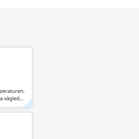
peraturen,
 vägled...