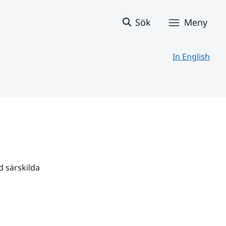
Sök
Meny
In English
 särskilda 