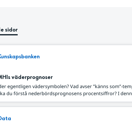
e sidor
Kunskapsbanken
MHIs väderprognoser
der egentligen vädersymbolen? Vad avser ”känns som”-tem
ka du förstå nederbördsprognosens procentsiffror? I denna
Data