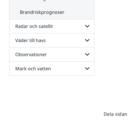
Brandriskprognoser
Radar och satellit
Väder till havs
Undersidor
för
Radar
Observationer
Undersidor
och
för
satellit
Väder
Mark och vatten
Undersidor
till
för
havs
Observationer
Undersidor
för
Mark
och
vatten
Dela sidan