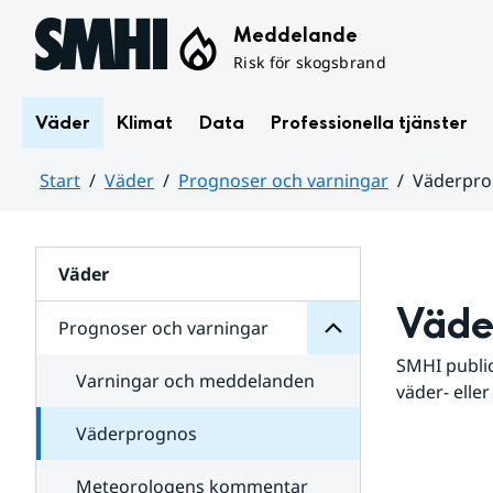
Hoppa till sidans innehåll
Meddelande
Risk för skogsbrand
Väder
Klimat
Data
Professionella tjänster
Start
Väder
Prognoser och varningar
Väderpr
varningar
och
Huvudinnehåll
Prognoser
för
Undersidor
Väder
Väde
Prognoser och varningar
SMHI public
Varningar och meddelanden
väder- eller
Väderprognos
Meteorologens kommentar