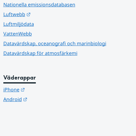
Nationella emissionsdatabasen
Länk till annan webbplats.
Luftwebb
Luftmiljödata
VattenWebb
Datavärdskap, oceanografi och marinbiologi
Datavärdskap för atmosfärkemi
Väderappar
Länk till annan webbplats.
iPhone
Länk till annan webbplats.
Android