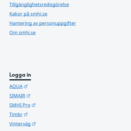
Tillgänglighetsredogörelse
Kakor på smhi.se
Hantering av personuppgifter
Om smhi.se
Logga in
Länk till annan webbplats.
AQUA
Länk till annan webbplats.
SIMAIR
Länk till annan webbplats.
SMHI Pro
Länk till annan webbplats.
Timbr
Länk till annan webbplats.
Vinterväg