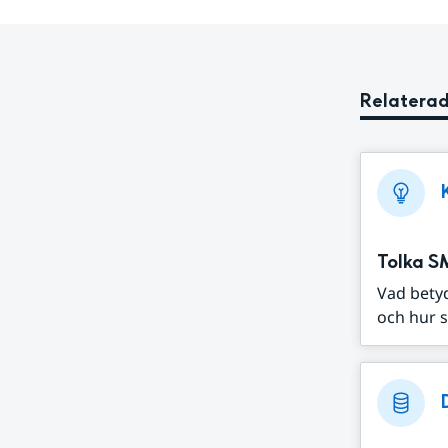
Relaterad
Tolka S
Vad bety
och hur s