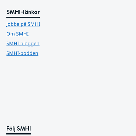
SMHI-länkar
Jobba på SMHI
Om SMHI
SMHI-bloggen
SMHI-podden
Följ SMHI