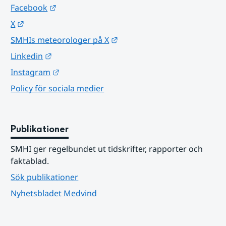
Länk till annan webbplats.
Facebook
Länk till annan webbplats.
X
Länk till annan webbplats.
SMHIs meteorologer på X
Länk till annan webbplats.
Linkedin
Länk till annan webbplats.
Instagram
Policy för sociala medier
Publikationer
SMHI ger regelbundet ut tidskrifter, rapporter och 
faktablad.
Sök publikationer
Nyhetsbladet Medvind