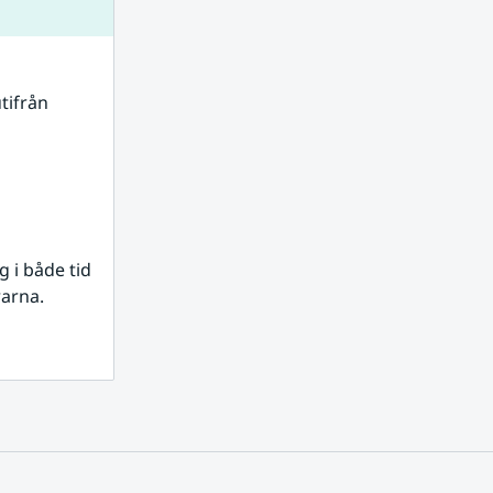
tifrån 
i både tid 
rarna.