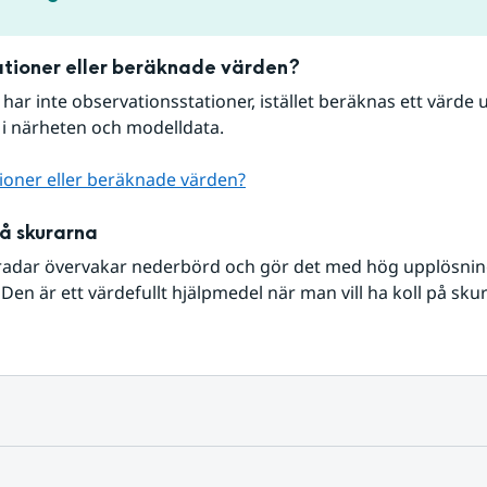
tioner eller beräknade värden?
r har inte observationsstationer, istället beräknas ett värde u
 i närheten och modelldata.
ioner eller beräknade värden?
på skurarna
radar övervakar nederbörd och gör det med hög upplösning 
Den är ett värdefullt hjälpmedel när man vill ha koll på sku