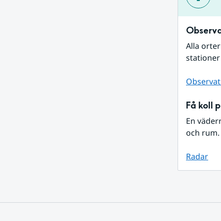
Observa
Alla orte
stationer
Observat
Få koll 
En väder
och rum. 
Radar