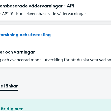
ensbaserade vädervarningar - API
r API för Konsekvensbaserade vädervarningar
Forskning och utveckling
er och varningar
 och avancerad modellutveckling för att du ska veta vad s
e länkar
Lär dig mer