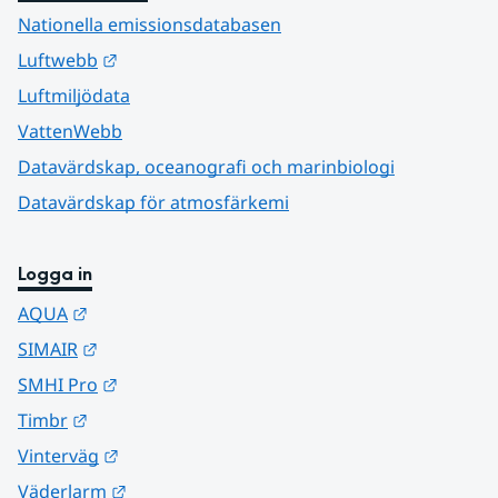
Nationella emissionsdatabasen
Länk till annan webbplats.
Luftwebb
Luftmiljödata
VattenWebb
Datavärdskap, oceanografi och marinbiologi
Datavärdskap för atmosfärkemi
Logga in
Länk till annan webbplats.
AQUA
Länk till annan webbplats.
SIMAIR
Länk till annan webbplats.
SMHI Pro
Länk till annan webbplats.
Timbr
Länk till annan webbplats.
Vinterväg
Länk till annan webbplats.
Väderlarm