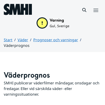
Hoppa till sidans innehåll
Meny
Varning
Gul, Sverige
Start
Väder
Prognoser och varningar
Väderprognos
Huvudinnehåll
Väderprognos
SMHI publicerar väderfilmer måndagar, onsdagar och 
fredagar. Eller vid särskilda väder- eller 
varningssituationer.