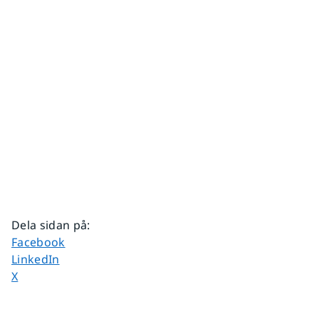
Dela sidan på
:
Dela sidan på
Facebook
Dela sidan på
LinkedIn
Dela sidan på
X