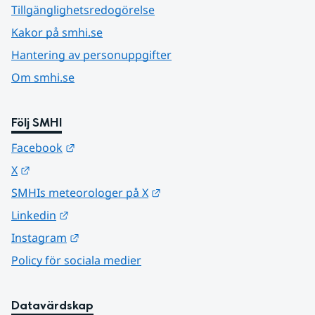
Tillgänglighetsredogörelse
Kakor på smhi.se
Hantering av personuppgifter
Om smhi.se
Följ SMHI
Länk till annan webbplats.
Facebook
Länk till annan webbplats.
X
Länk till annan webbplats.
SMHIs meteorologer på X
Länk till annan webbplats.
Linkedin
Länk till annan webbplats.
Instagram
Policy för sociala medier
Datavärdskap