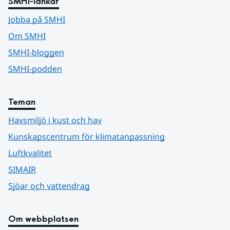
SMHI-länkar
Jobba på SMHI
Om SMHI
SMHI-bloggen
SMHI-podden
Teman
Havsmiljö i kust och hav
Kunskapscentrum för klimatanpassning
Luftkvalitet
SIMAIR
Sjöar och vattendrag
Om webbplatsen