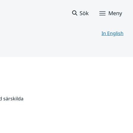
Sök
Meny
In English
 särskilda 