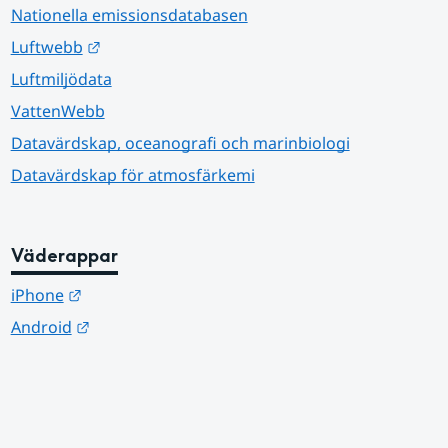
Nationella emissionsdatabasen
Länk till annan webbplats.
Luftwebb
Luftmiljödata
VattenWebb
Datavärdskap, oceanografi och marinbiologi
Datavärdskap för atmosfärkemi
Väderappar
Länk till annan webbplats.
iPhone
Länk till annan webbplats.
Android