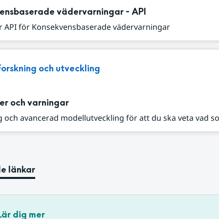
ensbaserade vädervarningar - API
r API för Konsekvensbaserade vädervarningar
Forskning och utveckling
er och varningar
 och avancerad modellutveckling för att du ska veta vad s
e länkar
Lär dig mer