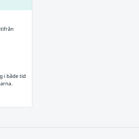
tifrån 
i både tid 
rarna.