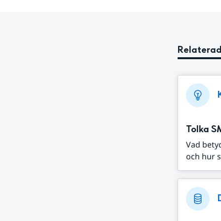
Relaterad
Tolka S
Vad bety
och hur s