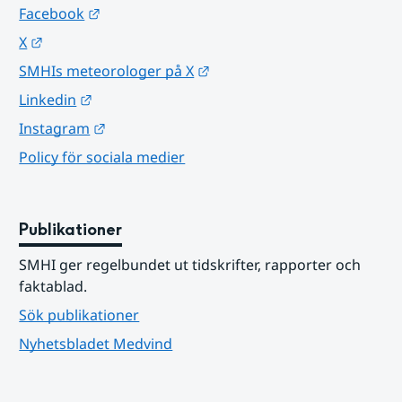
Länk till annan webbplats.
Facebook
Länk till annan webbplats.
X
Länk till annan webbplats.
SMHIs meteorologer på X
Länk till annan webbplats.
Linkedin
Länk till annan webbplats.
Instagram
Policy för sociala medier
Publikationer
SMHI ger regelbundet ut tidskrifter, rapporter och 
faktablad.
Sök publikationer
Nyhetsbladet Medvind