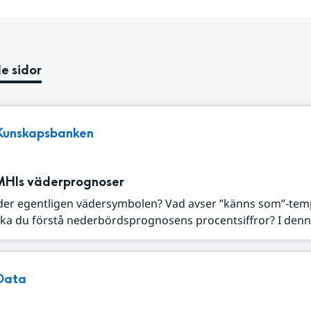
e sidor
Kunskapsbanken
MHIs väderprognoser
der egentligen vädersymbolen? Vad avser ”känns som”-tem
ka du förstå nederbördsprognosens procentsiffror? I denna
Data