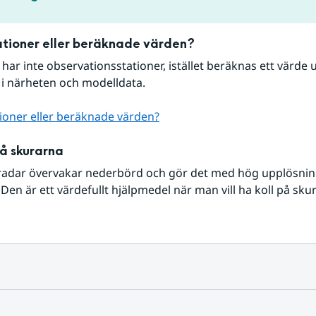
tioner eller beräknade värden?
r har inte observationsstationer, istället beräknas ett värde u
 i närheten och modelldata.
ioner eller beräknade värden?
på skurarna
radar övervakar nederbörd och gör det med hög upplösning 
Den är ett värdefullt hjälpmedel när man vill ha koll på sku