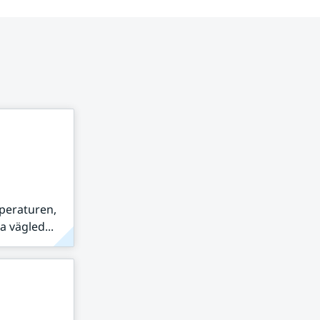
peraturen,
 vägled...