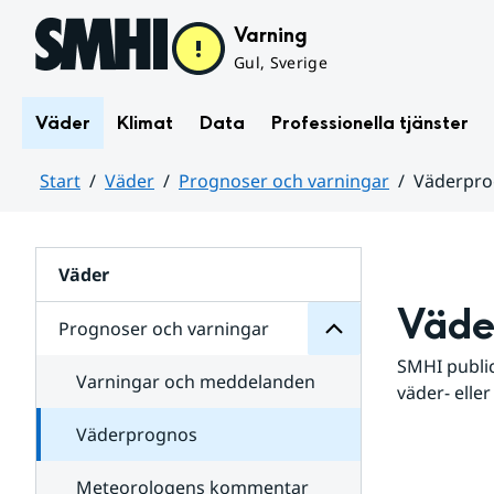
Hoppa till sidans innehåll
Varning
Gul, Sverige
Väder
Klimat
Data
Professionella tjänster
Start
Väder
Prognoser och varningar
Väderpr
varningar
och
Huvudinnehåll
Prognoser
för
Undersidor
Väder
Väde
Prognoser och varningar
SMHI public
Varningar och meddelanden
väder- eller
Väderprognos
Meteorologens kommentar