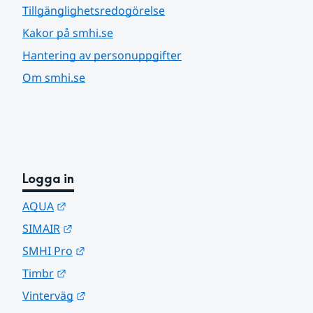
Tillgänglighetsredogörelse
Kakor på smhi.se
Hantering av personuppgifter
Om smhi.se
Logga in
Länk till annan webbplats.
AQUA
Länk till annan webbplats.
SIMAIR
Länk till annan webbplats.
SMHI Pro
Länk till annan webbplats.
Timbr
Länk till annan webbplats.
Vinterväg