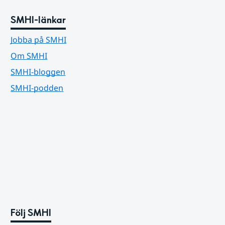
SMHI-länkar
Jobba på SMHI
Om SMHI
SMHI-bloggen
SMHI-podden
Följ SMHI