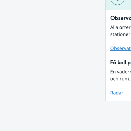
Observa
Alla orte
stationer
Observat
Få koll 
En väder
och rum. 
Radar