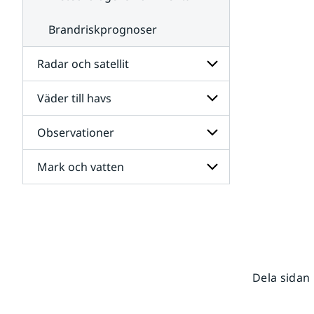
Brandriskprognoser
Radar och satellit
Väder till havs
Undersidor
för
Radar
Observationer
Undersidor
och
för
satellit
Väder
Mark och vatten
Undersidor
till
för
havs
Observationer
Undersidor
för
Mark
och
vatten
Dela sidan