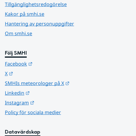
Tillgänglighetsredogörelse
Kakor på smhi.se
Hantering av personuppgifter
Om smhi.se
Följ SMHI
Länk till annan webbplats.
Facebook
Länk till annan webbplats.
X
Länk till annan webbplats.
SMHIs meteorologer på X
Länk till annan webbplats.
Linkedin
Länk till annan webbplats.
Instagram
Policy för sociala medier
Datavärdskap