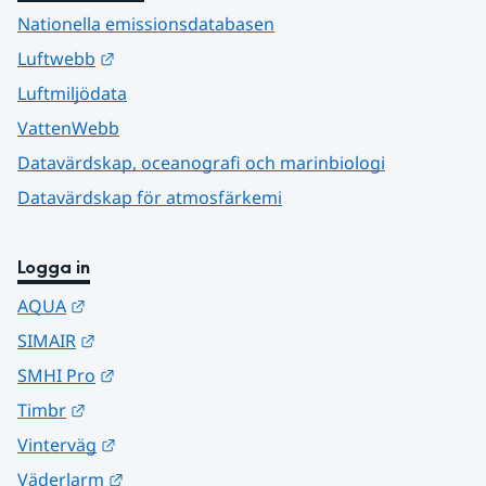
Nationella emissionsdatabasen
Länk till annan webbplats.
Luftwebb
Luftmiljödata
VattenWebb
Datavärdskap, oceanografi och marinbiologi
Datavärdskap för atmosfärkemi
Logga in
Länk till annan webbplats.
AQUA
Länk till annan webbplats.
SIMAIR
Länk till annan webbplats.
SMHI Pro
Länk till annan webbplats.
Timbr
Länk till annan webbplats.
Vinterväg
Länk till annan webbplats.
Väderlarm