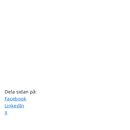
Dela sidan på
:
Dela sidan på
Facebook
Dela sidan på
LinkedIn
Dela sidan på
X