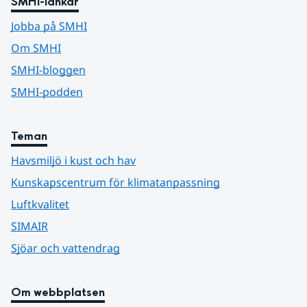
SMHI-länkar
Jobba på SMHI
Om SMHI
SMHI-bloggen
SMHI-podden
Teman
Havsmiljö i kust och hav
Kunskapscentrum för klimatanpassning
Luftkvalitet
SIMAIR
Sjöar och vattendrag
Om webbplatsen