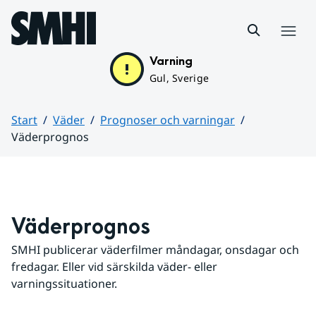
Hoppa till sidans innehåll
Meny
Varning
Gul, Sverige
Start
Väder
Prognoser och varningar
Väderprognos
Huvudinnehåll
Väderprognos
SMHI publicerar väderfilmer måndagar, onsdagar och 
fredagar. Eller vid särskilda väder- eller 
varningssituationer.