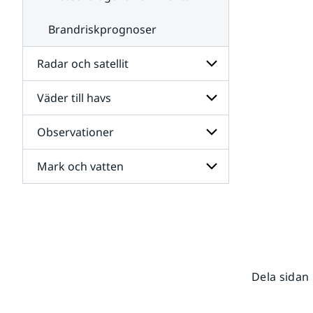
Brandriskprognoser
Radar och satellit
Väder till havs
Undersidor
för
Radar
Observationer
Undersidor
och
för
satellit
Väder
Mark och vatten
Undersidor
till
för
havs
Observationer
Undersidor
för
Mark
och
vatten
Dela sidan