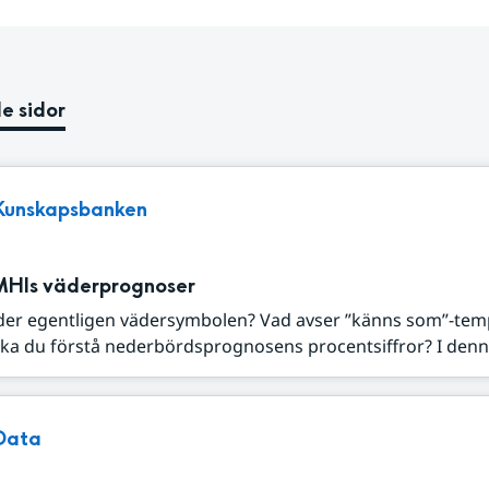
e sidor
Kunskapsbanken
MHIs väderprognoser
der egentligen vädersymbolen? Vad avser ”känns som”-tem
ka du förstå nederbördsprognosens procentsiffror? I denna
Data