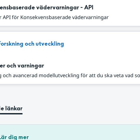
ensbaserade vädervarningar - API
r API för Konsekvensbaserade vädervarningar
Forskning och utveckling
er och varningar
 och avancerad modellutveckling för att du ska veta vad s
e länkar
Lär dig mer