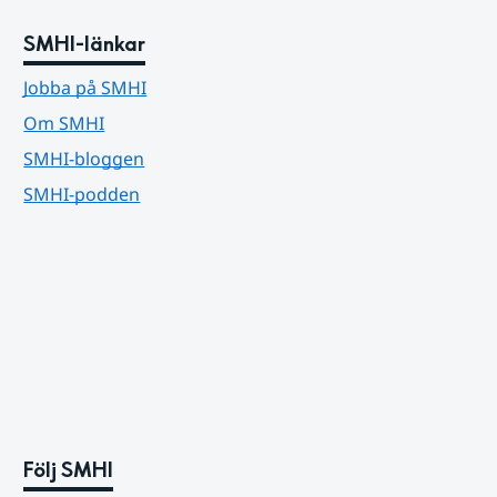
SMHI-länkar
Jobba på SMHI
Om SMHI
SMHI-bloggen
SMHI-podden
Följ SMHI