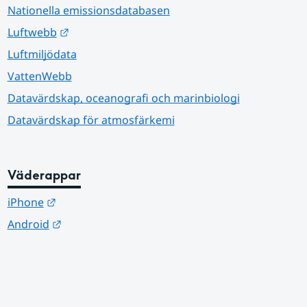
Nationella emissionsdatabasen
Länk till annan webbplats.
Luftwebb
Luftmiljödata
VattenWebb
Datavärdskap, oceanografi och marinbiologi
Datavärdskap för atmosfärkemi
Väderappar
Länk till annan webbplats.
iPhone
Länk till annan webbplats.
Android