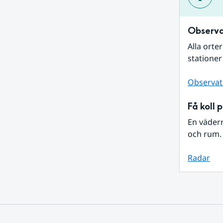
Observa
Alla orte
stationer
Observat
Få koll 
En väder
och rum. 
Radar