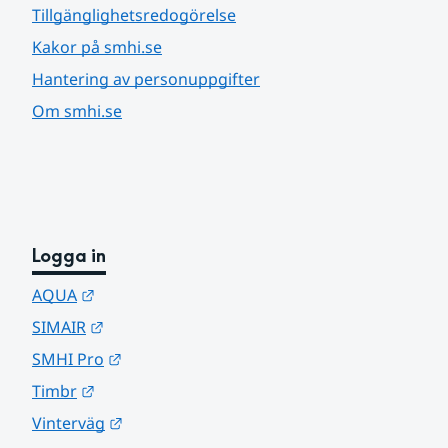
Tillgänglighetsredogörelse
Kakor på smhi.se
Hantering av personuppgifter
Om smhi.se
Logga in
Länk till annan webbplats.
AQUA
Länk till annan webbplats.
SIMAIR
Länk till annan webbplats.
SMHI Pro
Länk till annan webbplats.
Timbr
Länk till annan webbplats.
Vinterväg