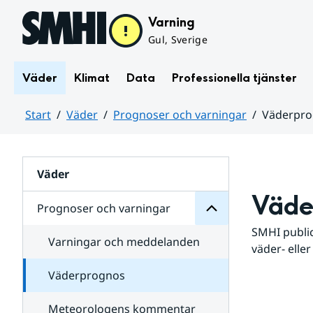
Hoppa till sidans innehåll
Varning
Gul, Sverige
Väder
Klimat
Data
Professionella tjänster
Start
Väder
Prognoser och varningar
Väderpr
varningar
och
Huvudinnehåll
Prognoser
för
Undersidor
Väder
Väde
Prognoser och varningar
SMHI public
Varningar och meddelanden
väder- eller
Väderprognos
Meteorologens kommentar