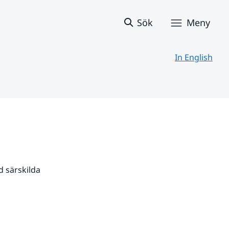
Sök
Meny
In English
 särskilda 