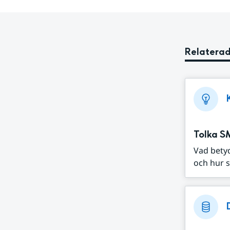
Relaterad
Tolka S
Vad bety
och hur s