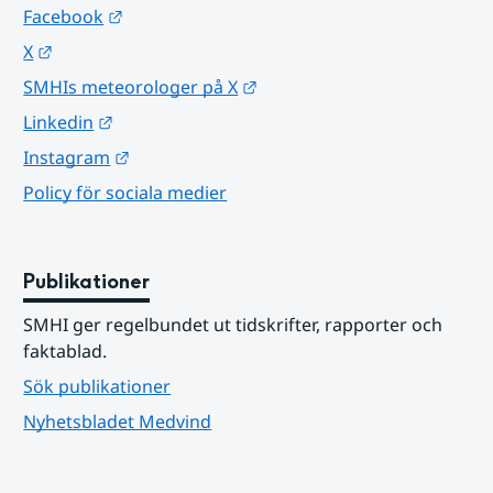
Länk till annan webbplats.
Facebook
Länk till annan webbplats.
X
Länk till annan webbplats.
SMHIs meteorologer på X
Länk till annan webbplats.
Linkedin
Länk till annan webbplats.
Instagram
Policy för sociala medier
Publikationer
SMHI ger regelbundet ut tidskrifter, rapporter och 
faktablad.
Sök publikationer
Nyhetsbladet Medvind