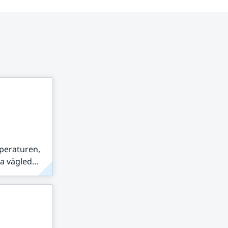
peraturen,
 vägled...