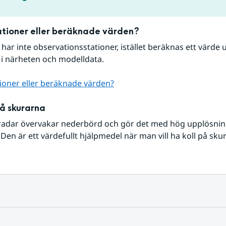
tioner eller beräknade värden?
r har inte observationsstationer, istället beräknas ett värde u
 i närheten och modelldata.
ioner eller beräknade värden?
på skurarna
radar övervakar nederbörd och gör det med hög upplösning 
Den är ett värdefullt hjälpmedel när man vill ha koll på sku