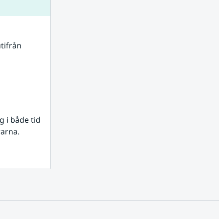
tifrån 
i både tid 
rarna.