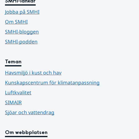
SMHI-länkar
Jobba på SMHI
Om SMHI
SMHI-bloggen
SMHI-podden
Teman
Havsmiljö i kust och hav
Kunskapscentrum för klimatanpassning
Luftkvalitet
SIMAIR
Sjöar och vattendrag
Om webbplatsen