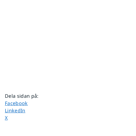
Dela sidan på
:
Dela sidan på
Facebook
Dela sidan på
LinkedIn
Dela sidan på
X