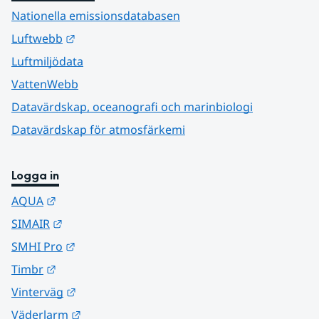
Nationella emissionsdatabasen
Länk till annan webbplats.
Luftwebb
Luftmiljödata
VattenWebb
Datavärdskap, oceanografi och marinbiologi
Datavärdskap för atmosfärkemi
Logga in
Länk till annan webbplats.
AQUA
Länk till annan webbplats.
SIMAIR
Länk till annan webbplats.
SMHI Pro
Länk till annan webbplats.
Timbr
Länk till annan webbplats.
Vinterväg
Länk till annan webbplats.
Väderlarm