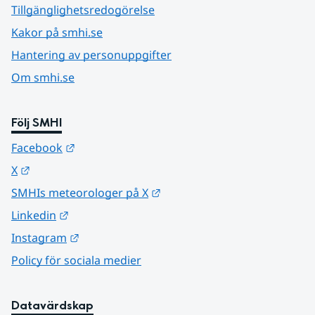
Tillgänglighetsredogörelse
Kakor på smhi.se
Hantering av personuppgifter
Om smhi.se
Följ SMHI
Länk till annan webbplats.
Facebook
Länk till annan webbplats.
X
Länk till annan webbplats.
SMHIs meteorologer på X
Länk till annan webbplats.
Linkedin
Länk till annan webbplats.
Instagram
Policy för sociala medier
Datavärdskap