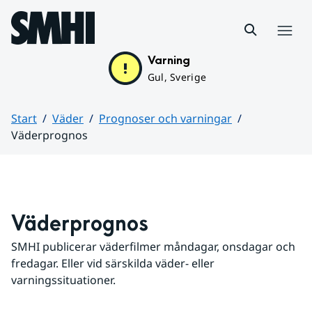
Hoppa till sidans innehåll
Meny
Varning
Gul, Sverige
Start
Väder
Prognoser och varningar
Väderprognos
Huvudinnehåll
Väderprognos
SMHI publicerar väderfilmer måndagar, onsdagar och 
fredagar. Eller vid särskilda väder- eller 
varningssituationer.