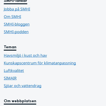
SMHI-länkar
Jobba på SMHI
Om SMHI
SMHI-bloggen
SMHI-podden
Teman
Havsmiljö i kust och hav
Kunskapscentrum för klimatanpassning
Luftkvalitet
SIMAIR
Sjöar och vattendrag
Om webbplatsen