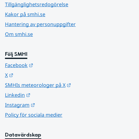
Tillgänglighetsredogörelse
Kakor på smhi.se
Hantering av personuppgifter
Om smhi.se
Följ SMHI
Länk till annan webbplats.
Facebook
Länk till annan webbplats.
X
Länk till annan webbplats.
SMHIs meteorologer på X
Länk till annan webbplats.
Linkedin
Länk till annan webbplats.
Instagram
Policy för sociala medier
Datavärdskap