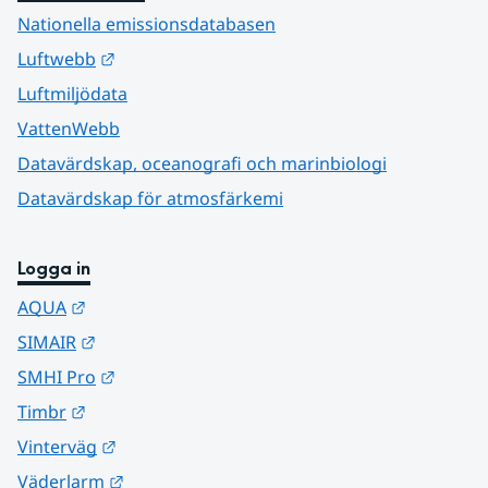
Nationella emissionsdatabasen
Länk till annan webbplats.
Luftwebb
Luftmiljödata
VattenWebb
Datavärdskap, oceanografi och marinbiologi
Datavärdskap för atmosfärkemi
Logga in
Länk till annan webbplats.
AQUA
Länk till annan webbplats.
SIMAIR
Länk till annan webbplats.
SMHI Pro
Länk till annan webbplats.
Timbr
Länk till annan webbplats.
Vinterväg
Länk till annan webbplats.
Väderlarm