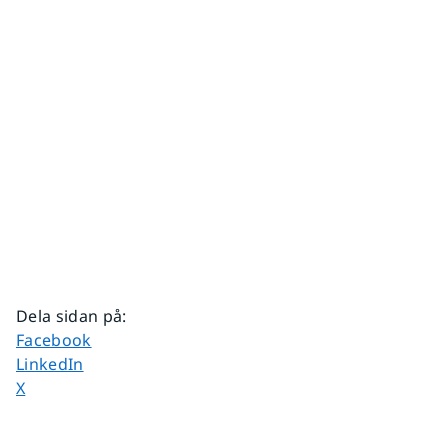
Dela sidan på
:
Dela sidan på
Facebook
Dela sidan på
LinkedIn
Dela sidan på
X