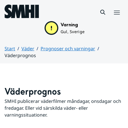
Hoppa till sidans innehåll
Meny
Varning
Gul, Sverige
Start
Väder
Prognoser och varningar
Väderprognos
Huvudinnehåll
Väderprognos
SMHI publicerar väderfilmer måndagar, onsdagar och 
fredagar. Eller vid särskilda väder- eller 
varningssituationer.