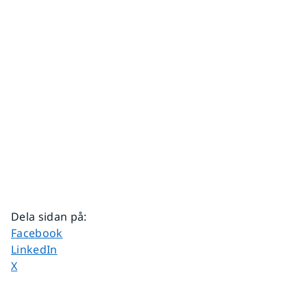
Dela sidan på
:
Dela sidan på
Facebook
Dela sidan på
LinkedIn
Dela sidan på
X