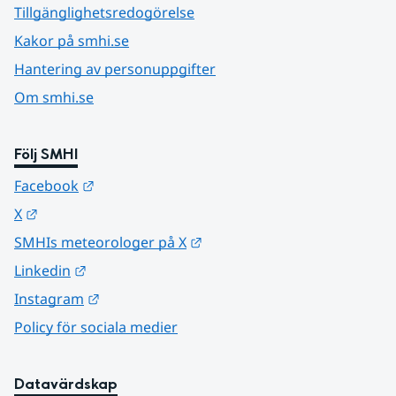
Tillgänglighetsredogörelse
Kakor på smhi.se
Hantering av personuppgifter
Om smhi.se
Följ SMHI
Länk till annan webbplats.
Facebook
Länk till annan webbplats.
X
Länk till annan webbplats.
SMHIs meteorologer på X
Länk till annan webbplats.
Linkedin
Länk till annan webbplats.
Instagram
Policy för sociala medier
Datavärdskap