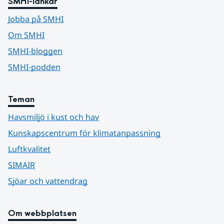
SMHI-länkar
Jobba på SMHI
Om SMHI
SMHI-bloggen
SMHI-podden
Teman
Havsmiljö i kust och hav
Kunskapscentrum för klimatanpassning
Luftkvalitet
SIMAIR
Sjöar och vattendrag
Om webbplatsen