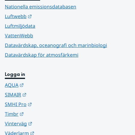
Nationella emissionsdatabasen
Länk till annan webbplats.
Luftwebb
Luftmiljödata
VattenWebb
Datavärdskap, oceanografi och marinbiologi
Datavärdskap för atmosfärkemi
Logga in
Länk till annan webbplats.
AQUA
Länk till annan webbplats.
SIMAIR
Länk till annan webbplats.
SMHI Pro
Länk till annan webbplats.
Timbr
Länk till annan webbplats.
Vinterväg
Länk till annan webbplats.
Väderlarm