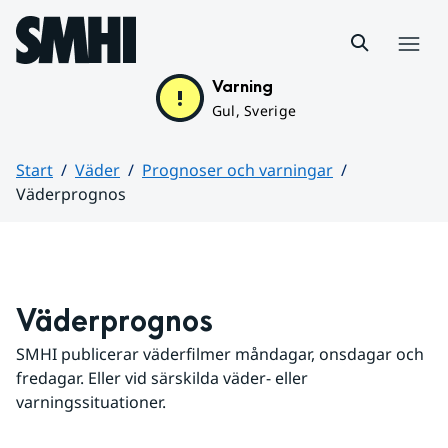
Hoppa till sidans innehåll
Meny
Varning
Gul, Sverige
Start
Väder
Prognoser och varningar
Väderprognos
Huvudinnehåll
Väderprognos
SMHI publicerar väderfilmer måndagar, onsdagar och 
fredagar. Eller vid särskilda väder- eller 
varningssituationer.