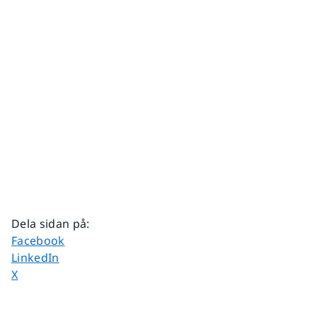
Dela sidan på
:
Dela sidan på
Facebook
Dela sidan på
LinkedIn
Dela sidan på
X