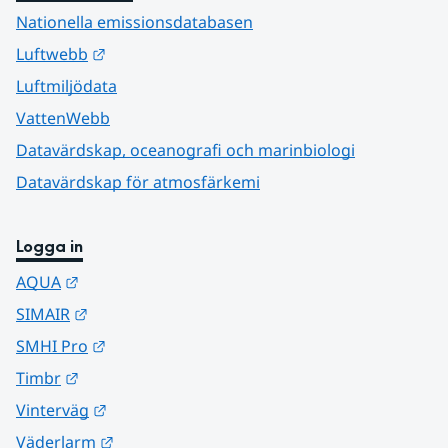
Nationella emissionsdatabasen
Länk till annan webbplats.
Luftwebb
Luftmiljödata
VattenWebb
Datavärdskap, oceanografi och marinbiologi
Datavärdskap för atmosfärkemi
Logga in
Länk till annan webbplats.
AQUA
Länk till annan webbplats.
SIMAIR
Länk till annan webbplats.
SMHI Pro
Länk till annan webbplats.
Timbr
Länk till annan webbplats.
Vinterväg
Länk till annan webbplats.
Väderlarm