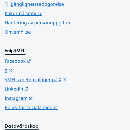
Tillgänglighetsredogörelse
Kakor på smhi.se
Hantering av personuppgifter
Om smhi.se
Följ SMHI
Länk till annan webbplats.
Facebook
Länk till annan webbplats.
X
Länk till annan webbplats.
SMHIs meteorologer på X
Länk till annan webbplats.
Linkedin
Länk till annan webbplats.
Instagram
Policy för sociala medier
Datavärdskap