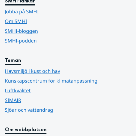
SMHI-länkar
Jobba på SMHI
Om SMHI
SMHI-bloggen
SMHI-podden
Teman
Havsmiljö i kust och hav
Kunskapscentrum för klimatanpassning
Luftkvalitet
SIMAIR
Sjöar och vattendrag
Om webbplatsen