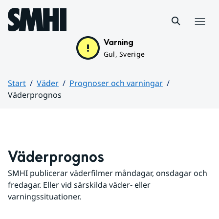
Hoppa till sidans innehåll
Meny
Varning
Gul, Sverige
Start
Väder
Prognoser och varningar
Väderprognos
Huvudinnehåll
Väderprognos
SMHI publicerar väderfilmer måndagar, onsdagar och 
fredagar. Eller vid särskilda väder- eller 
varningssituationer.