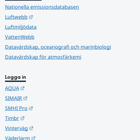
Nationella emissionsdatabasen
Länk till annan webbplats.
Luftwebb
Luftmiljödata
VattenWebb
Datavärdskap, oceanografi och marinbiologi
Datavärdskap för atmosfärkemi
Logga in
Länk till annan webbplats.
AQUA
Länk till annan webbplats.
SIMAIR
Länk till annan webbplats.
SMHI Pro
Länk till annan webbplats.
Timbr
Länk till annan webbplats.
Vinterväg
Länk till annan webbplats.
Väderlarm