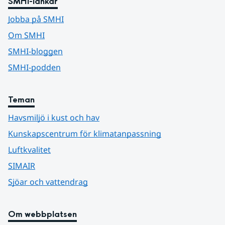
SMHI-länkar
Jobba på SMHI
Om SMHI
SMHI-bloggen
SMHI-podden
Teman
Havsmiljö i kust och hav
Kunskapscentrum för klimatanpassning
Luftkvalitet
SIMAIR
Sjöar och vattendrag
Om webbplatsen