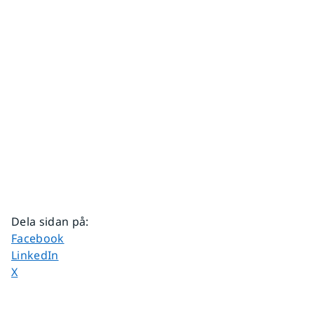
Dela sidan på
:
Dela sidan på
Facebook
Dela sidan på
LinkedIn
Dela sidan på
X