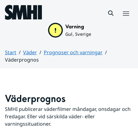
Hoppa till sidans innehåll
Meny
Varning
Gul, Sverige
Start
Väder
Prognoser och varningar
Väderprognos
Huvudinnehåll
Väderprognos
SMHI publicerar väderfilmer måndagar, onsdagar och 
fredagar. Eller vid särskilda väder- eller 
varningssituationer.