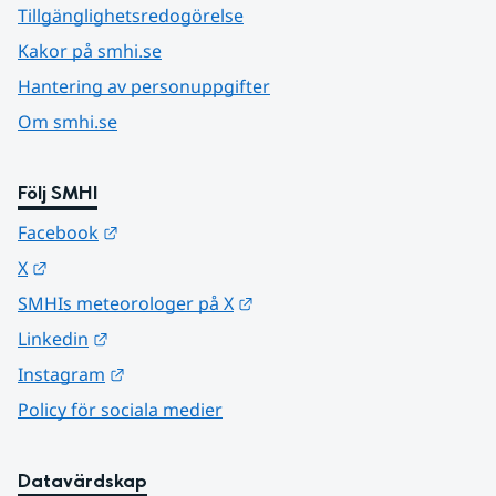
Tillgänglighetsredogörelse
Kakor på smhi.se
Hantering av personuppgifter
Om smhi.se
Följ SMHI
Länk till annan webbplats.
Facebook
Länk till annan webbplats.
X
Länk till annan webbplats.
SMHIs meteorologer på X
Länk till annan webbplats.
Linkedin
Länk till annan webbplats.
Instagram
Policy för sociala medier
Datavärdskap