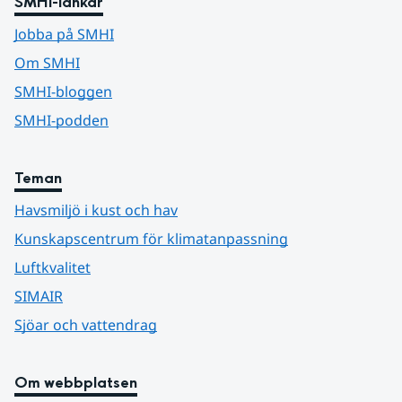
SMHI-länkar
Jobba på SMHI
Om SMHI
SMHI-bloggen
SMHI-podden
Teman
Havsmiljö i kust och hav
Kunskapscentrum för klimatanpassning
Luftkvalitet
SIMAIR
Sjöar och vattendrag
Om webbplatsen