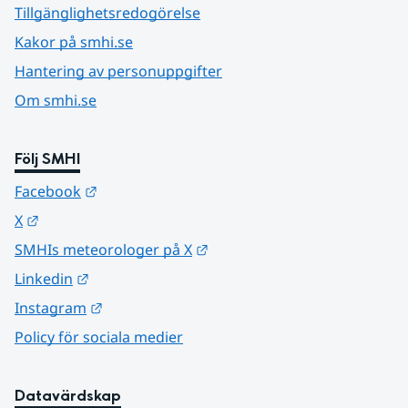
Tillgänglighetsredogörelse
Kakor på smhi.se
Hantering av personuppgifter
Om smhi.se
Följ SMHI
Länk till annan webbplats.
Facebook
Länk till annan webbplats.
X
Länk till annan webbplats.
SMHIs meteorologer på X
Länk till annan webbplats.
Linkedin
Länk till annan webbplats.
Instagram
Policy för sociala medier
Datavärdskap