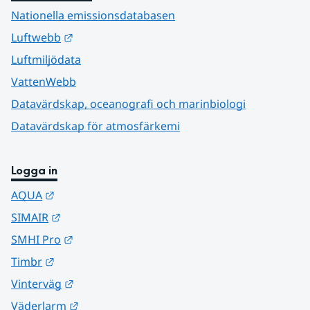
Nationella emissionsdatabasen
Länk till annan webbplats.
Luftwebb
Luftmiljödata
VattenWebb
Datavärdskap, oceanografi och marinbiologi
Datavärdskap för atmosfärkemi
Logga in
Länk till annan webbplats.
AQUA
Länk till annan webbplats.
SIMAIR
Länk till annan webbplats.
SMHI Pro
Länk till annan webbplats.
Timbr
Länk till annan webbplats.
Vinterväg
Länk till annan webbplats.
Väderlarm