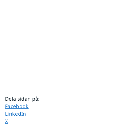
Dela sidan på
:
Dela sidan på
Facebook
Dela sidan på
LinkedIn
Dela sidan på
X