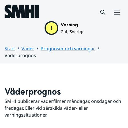
Hoppa till sidans innehåll
Meny
Varning
Gul, Sverige
Start
Väder
Prognoser och varningar
Väderprognos
Huvudinnehåll
Väderprognos
SMHI publicerar väderfilmer måndagar, onsdagar och 
fredagar. Eller vid särskilda väder- eller 
varningssituationer.