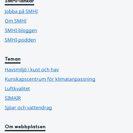
SMHI-länkar
Jobba på SMHI
Om SMHI
SMHI-bloggen
SMHI-podden
Teman
Havsmiljö i kust och hav
Kunskapscentrum för klimatanpassning
Luftkvalitet
SIMAIR
Sjöar och vattendrag
Om webbplatsen