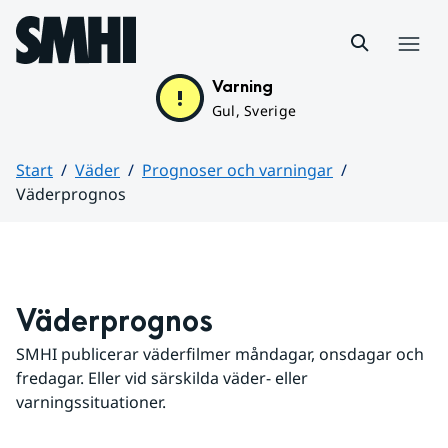
Hoppa till sidans innehåll
Meny
Varning
Gul, Sverige
Start
Väder
Prognoser och varningar
Väderprognos
Huvudinnehåll
Väderprognos
SMHI publicerar väderfilmer måndagar, onsdagar och 
fredagar. Eller vid särskilda väder- eller 
varningssituationer.