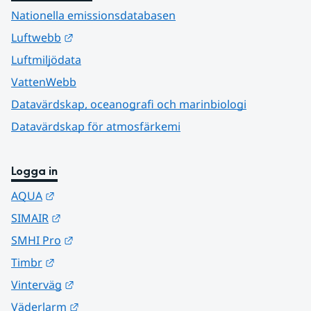
Nationella emissionsdatabasen
Länk till annan webbplats.
Luftwebb
Luftmiljödata
VattenWebb
Datavärdskap, oceanografi och marinbiologi
Datavärdskap för atmosfärkemi
Logga in
Länk till annan webbplats.
AQUA
Länk till annan webbplats.
SIMAIR
Länk till annan webbplats.
SMHI Pro
Länk till annan webbplats.
Timbr
Länk till annan webbplats.
Vinterväg
Länk till annan webbplats.
Väderlarm