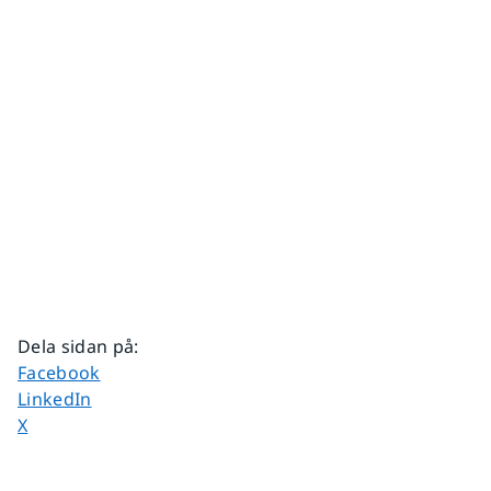
Dela sidan på
:
Dela sidan på
Facebook
Dela sidan på
LinkedIn
Dela sidan på
X