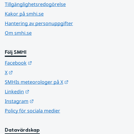
Tillgänglighetsredogörelse
Kakor på smhi.se
Hantering av personuppgifter
Om smhi.se
Följ SMHI
Länk till annan webbplats.
Facebook
Länk till annan webbplats.
X
Länk till annan webbplats.
SMHIs meteorologer på X
Länk till annan webbplats.
Linkedin
Länk till annan webbplats.
Instagram
Policy för sociala medier
Datavärdskap