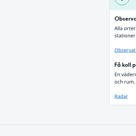
Observa
Alla orte
stationer
Observat
Få koll 
En väder
och rum. 
Radar