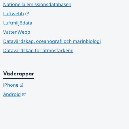
Nationella emissionsdatabasen
Länk till annan webbplats.
Luftwebb
Luftmiljödata
VattenWebb
Datavärdskap, oceanografi och marinbiologi
Datavärdskap för atmosfärkemi
Väderappar
Länk till annan webbplats.
iPhone
Länk till annan webbplats.
Android