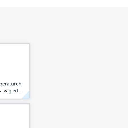
peraturen,
 vägled...