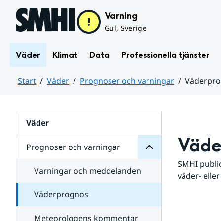
Hoppa till sidans innehåll
Varning
Gul, Sverige
Väder
Klimat
Data
Professionella tjänster
Start
Väder
Prognoser och varningar
Väderpr
varningar
och
Huvudinnehåll
Prognoser
för
Undersidor
Väder
Väde
Prognoser och varningar
SMHI public
Varningar och meddelanden
väder- eller
Väderprognos
Meteorologens kommentar