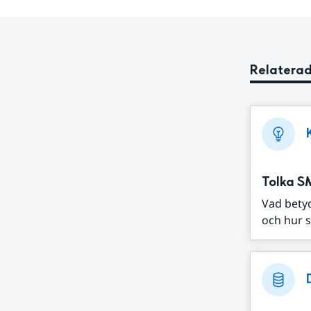
Relaterad
Tolka S
Vad bety
och hur s