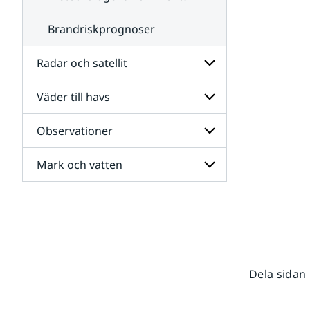
Brandriskprognoser
Radar och satellit
Väder till havs
Undersidor
för
Radar
Observationer
Undersidor
och
för
satellit
Väder
Mark och vatten
Undersidor
till
för
havs
Observationer
Undersidor
för
Mark
och
vatten
Dela sidan