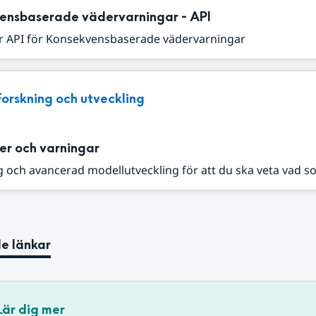
ensbaserade vädervarningar - API
r API för Konsekvensbaserade vädervarningar
Forskning och utveckling
er och varningar
 och avancerad modellutveckling för att du ska veta vad s
e länkar
Lär dig mer