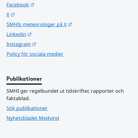
Länk till annan webbplats.
Facebook
Länk till annan webbplats.
X
Länk till annan webbplats.
SMHIs meteorologer på X
Länk till annan webbplats.
Linkedin
Länk till annan webbplats.
Instagram
Policy för sociala medier
Publikationer
SMHI ger regelbundet ut tidskrifter, rapporter och 
faktablad.
Sök publikationer
Nyhetsbladet Medvind