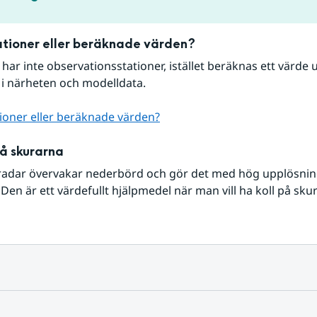
tioner eller beräknade värden?
r har inte observationsstationer, istället beräknas ett värde u
 i närheten och modelldata.
ioner eller beräknade värden?
på skurarna
radar övervakar nederbörd och gör det med hög upplösning 
Den är ett värdefullt hjälpmedel när man vill ha koll på sku