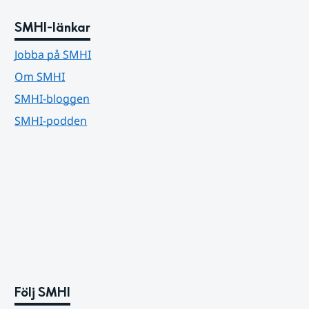
SMHI-länkar
Jobba på SMHI
Om SMHI
SMHI-bloggen
SMHI-podden
Följ SMHI