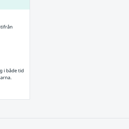
tifrån 
i både tid 
rarna.