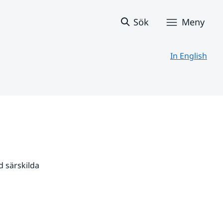
Sök
Meny
In English
 särskilda 