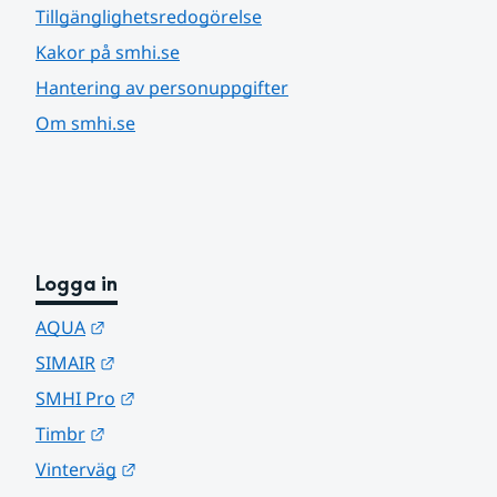
Tillgänglighetsredogörelse
Kakor på smhi.se
Hantering av personuppgifter
Om smhi.se
Logga in
Länk till annan webbplats.
AQUA
Länk till annan webbplats.
SIMAIR
Länk till annan webbplats.
SMHI Pro
Länk till annan webbplats.
Timbr
Länk till annan webbplats.
Vinterväg