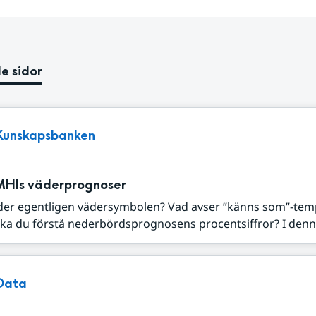
e sidor
Kunskapsbanken
MHIs väderprognoser
der egentligen vädersymbolen? Vad avser ”känns som”-tem
ka du förstå nederbördsprognosens procentsiffror? I denna
Data