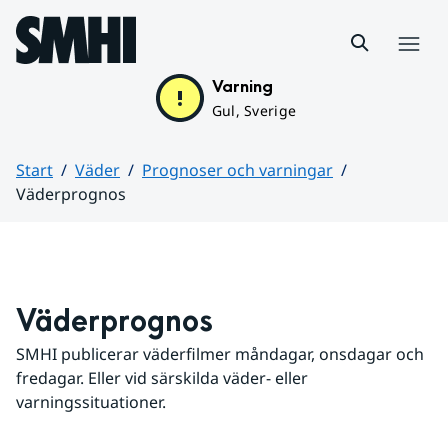
Hoppa till sidans innehåll
Meny
Varning
Gul, Sverige
Start
Väder
Prognoser och varningar
Väderprognos
Huvudinnehåll
Väderprognos
SMHI publicerar väderfilmer måndagar, onsdagar och 
fredagar. Eller vid särskilda väder- eller 
varningssituationer.