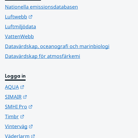
Nationella emissionsdatabasen
Länk till annan webbplats.
Luftwebb
Luftmiljödata
VattenWebb
Datavärdskap, oceanografi och marinbiologi
Datavärdskap för atmosfärkemi
Logga in
Länk till annan webbplats.
AQUA
Länk till annan webbplats.
SIMAIR
Länk till annan webbplats.
SMHI Pro
Länk till annan webbplats.
Timbr
Länk till annan webbplats.
Vinterväg
Länk till annan webbplats.
Väderlarm