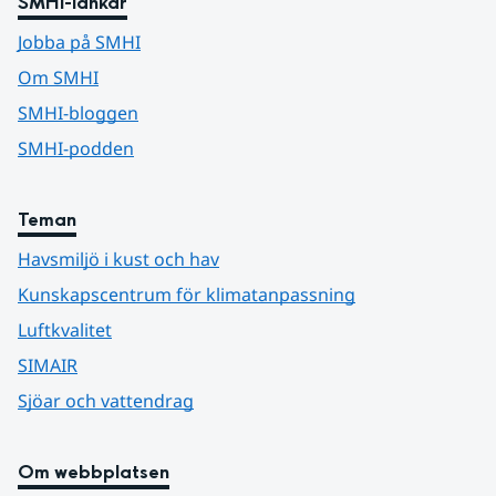
SMHI-länkar
Jobba på SMHI
Om SMHI
SMHI-bloggen
SMHI-podden
Teman
Havsmiljö i kust och hav
Kunskapscentrum för klimatanpassning
Luftkvalitet
SIMAIR
Sjöar och vattendrag
Om webbplatsen