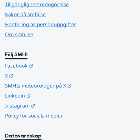
Tillgänglighetsredogörelse
Kakor på smhi.se
Hantering av personuppgifter
Om smhi.se
Följ SMHI
Länk till annan webbplats.
Facebook
Länk till annan webbplats.
X
Länk till annan webbplats.
SMHIs meteorologer på X
Länk till annan webbplats.
Linkedin
Länk till annan webbplats.
Instagram
Policy för sociala medier
Datavärdskap