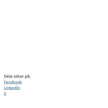
Dela sidan på
:
Dela sidan på
Facebook
Dela sidan på
LinkedIn
Dela sidan på
X