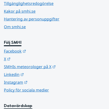
Tillgänglighetsredogörelse
Kakor på smhi.se
Hantering av personuppgifter
Om smhi.se
Följ SMHI
Länk till annan webbplats.
Facebook
Länk till annan webbplats.
X
Länk till annan webbplats.
SMHIs meteorologer på X
Länk till annan webbplats.
Linkedin
Länk till annan webbplats.
Instagram
Policy för sociala medier
Datavärdskap