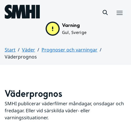
Hoppa till sidans innehåll
Meny
Varning
Gul, Sverige
Start
Väder
Prognoser och varningar
Väderprognos
Huvudinnehåll
Väderprognos
SMHI publicerar väderfilmer måndagar, onsdagar och 
fredagar. Eller vid särskilda väder- eller 
varningssituationer.