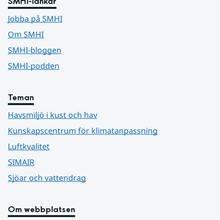
SMHI-länkar
Jobba på SMHI
Om SMHI
SMHI-bloggen
SMHI-podden
Teman
Havsmiljö i kust och hav
Kunskapscentrum för klimatanpassning
Luftkvalitet
SIMAIR
Sjöar och vattendrag
Om webbplatsen