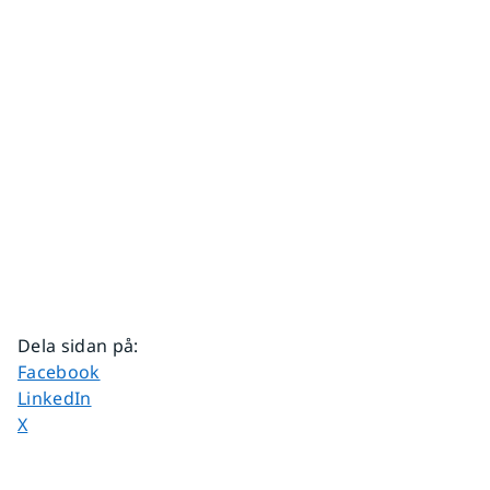
Dela sidan på
:
Dela sidan på
Facebook
Dela sidan på
LinkedIn
Dela sidan på
X