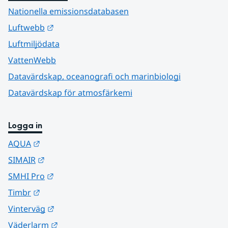
Nationella emissionsdatabasen
Länk till annan webbplats.
Luftwebb
Luftmiljödata
VattenWebb
Datavärdskap, oceanografi och marinbiologi
Datavärdskap för atmosfärkemi
Logga in
Länk till annan webbplats.
AQUA
Länk till annan webbplats.
SIMAIR
Länk till annan webbplats.
SMHI Pro
Länk till annan webbplats.
Timbr
Länk till annan webbplats.
Vinterväg
Länk till annan webbplats.
Väderlarm