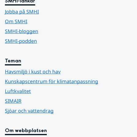
SMHI-länkar
Jobba på SMHI
Om SMHI
SMHI-bloggen
SMHI-podden
Teman
Havsmiljö i kust och hav
Kunskapscentrum för klimatanpassning
Luftkvalitet
SIMAIR
Sjöar och vattendrag
Om webbplatsen