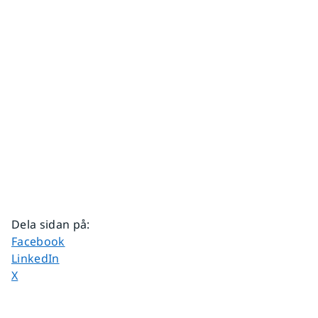
Dela sidan på
:
Dela sidan på
Facebook
Dela sidan på
LinkedIn
Dela sidan på
X