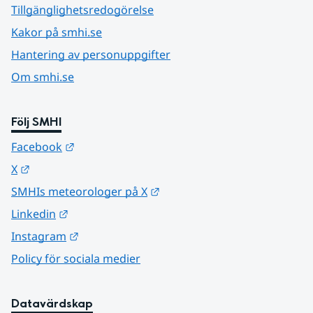
Tillgänglighetsredogörelse
Kakor på smhi.se
Hantering av personuppgifter
Om smhi.se
Följ SMHI
Länk till annan webbplats.
Facebook
Länk till annan webbplats.
X
Länk till annan webbplats.
SMHIs meteorologer på X
Länk till annan webbplats.
Linkedin
Länk till annan webbplats.
Instagram
Policy för sociala medier
Datavärdskap