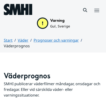
Hoppa till sidans innehåll
Meny
Varning
Gul, Sverige
Start
Väder
Prognoser och varningar
Väderprognos
Huvudinnehåll
Väderprognos
SMHI publicerar väderfilmer måndagar, onsdagar och 
fredagar. Eller vid särskilda väder- eller 
varningssituationer.