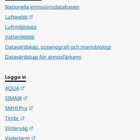
Nationella emissionsdatabasen
Länk till annan webbplats.
Luftwebb
Luftmiljödata
VattenWebb
Datavärdskap, oceanografi och marinbiologi
Datavärdskap för atmosfärkemi
Logga in
Länk till annan webbplats.
AQUA
Länk till annan webbplats.
SIMAIR
Länk till annan webbplats.
SMHI Pro
Länk till annan webbplats.
Timbr
Länk till annan webbplats.
Vinterväg
Länk till annan webbplats.
Väderlarm