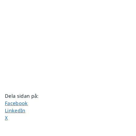
Dela sidan på
:
Dela sidan på
Facebook
Dela sidan på
LinkedIn
Dela sidan på
X