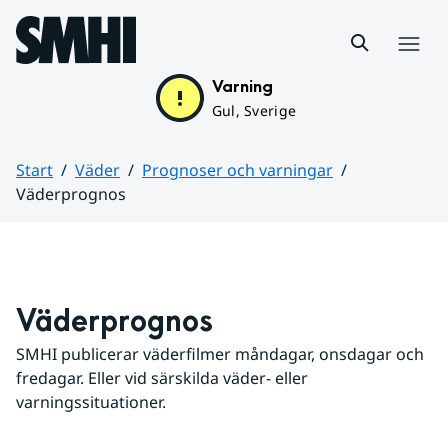
Hoppa till sidans innehåll
Meny
Varning
Gul, Sverige
Start
Väder
Prognoser och varningar
Väderprognos
Huvudinnehåll
Väderprognos
SMHI publicerar väderfilmer måndagar, onsdagar och 
fredagar. Eller vid särskilda väder- eller 
varningssituationer.