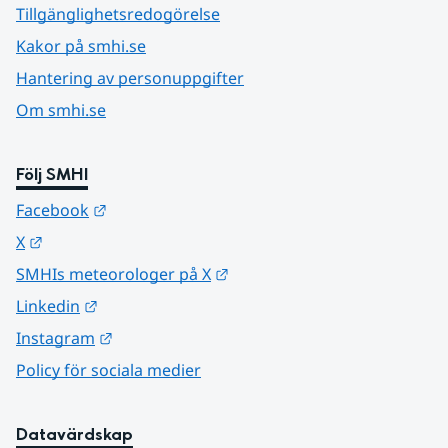
Tillgänglighetsredogörelse
Kakor på smhi.se
Hantering av personuppgifter
Om smhi.se
Följ SMHI
Länk till annan webbplats.
Facebook
Länk till annan webbplats.
X
Länk till annan webbplats.
SMHIs meteorologer på X
Länk till annan webbplats.
Linkedin
Länk till annan webbplats.
Instagram
Policy för sociala medier
Datavärdskap