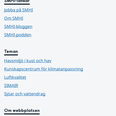
SMHI-länkar
Jobba på SMHI
Om SMHI
SMHI-bloggen
SMHI-podden
Teman
Havsmiljö i kust och hav
Kunskapscentrum för klimatanpassning
Luftkvalitet
SIMAIR
Sjöar och vattendrag
Om webbplatsen