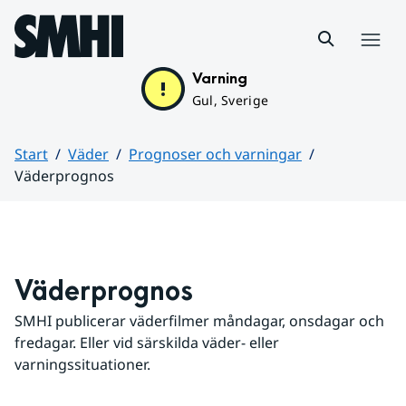
Hoppa till sidans innehåll
Meny
Varning
Gul, Sverige
Start
Väder
Prognoser och varningar
Väderprognos
Huvudinnehåll
Väderprognos
SMHI publicerar väderfilmer måndagar, onsdagar och 
fredagar. Eller vid särskilda väder- eller 
varningssituationer.