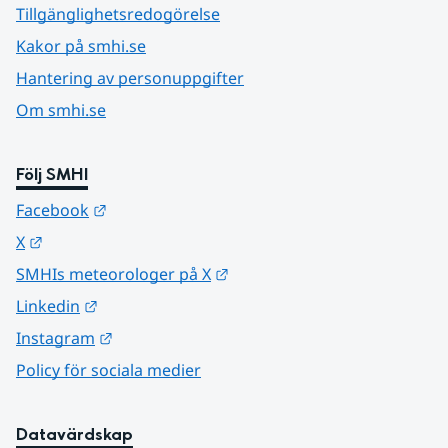
Tillgänglighetsredogörelse
Kakor på smhi.se
Hantering av personuppgifter
Om smhi.se
Följ SMHI
Länk till annan webbplats.
Facebook
Länk till annan webbplats.
X
Länk till annan webbplats.
SMHIs meteorologer på X
Länk till annan webbplats.
Linkedin
Länk till annan webbplats.
Instagram
Policy för sociala medier
Datavärdskap