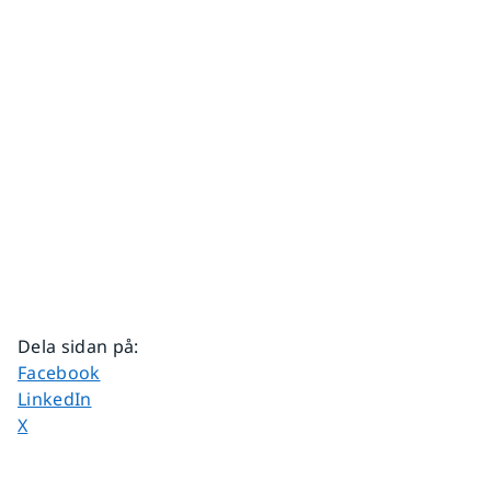
Dela sidan på
:
Dela sidan på
Facebook
Dela sidan på
LinkedIn
Dela sidan på
X