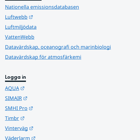
Nationella emissionsdatabasen
Länk till annan webbplats.
Luftwebb
Luftmiljödata
VattenWebb
Datavärdskap, oceanografi och marinbiologi
Datavärdskap för atmosfärkemi
Logga in
Länk till annan webbplats.
AQUA
Länk till annan webbplats.
SIMAIR
Länk till annan webbplats.
SMHI Pro
Länk till annan webbplats.
Timbr
Länk till annan webbplats.
Vinterväg
Länk till annan webbplats.
Väderlarm