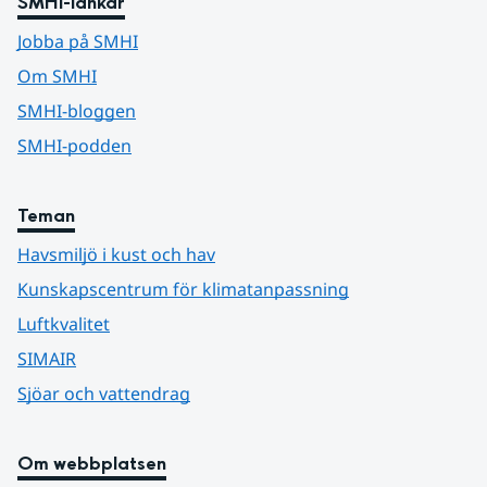
SMHI-länkar
Jobba på SMHI
Om SMHI
SMHI-bloggen
SMHI-podden
Teman
Havsmiljö i kust och hav
Kunskapscentrum för klimatanpassning
Luftkvalitet
SIMAIR
Sjöar och vattendrag
Om webbplatsen