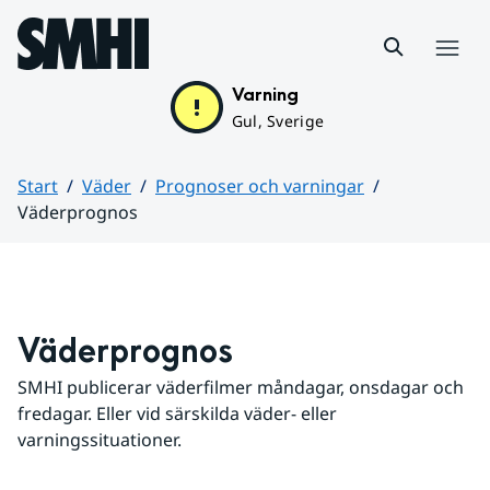
Hoppa till sidans innehåll
Meny
Varning
Gul, Sverige
Start
Väder
Prognoser och varningar
Väderprognos
Huvudinnehåll
Väderprognos
SMHI publicerar väderfilmer måndagar, onsdagar och 
fredagar. Eller vid särskilda väder- eller 
varningssituationer.