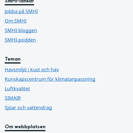
SMHI-länkar
Jobba på SMHI
Om SMHI
SMHI-bloggen
SMHI-podden
Teman
Havsmiljö i kust och hav
Kunskapscentrum för klimatanpassning
Luftkvalitet
SIMAIR
Sjöar och vattendrag
Om webbplatsen