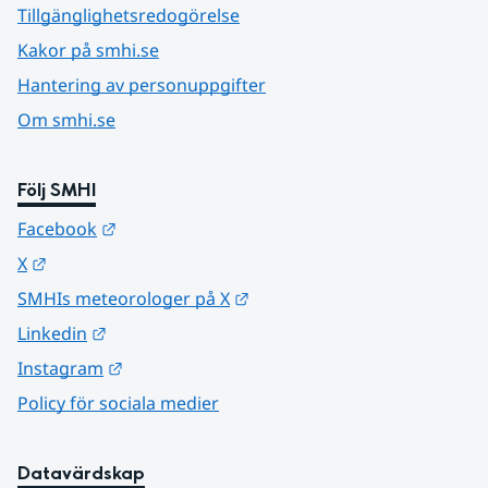
Tillgänglighetsredogörelse
Kakor på smhi.se
Hantering av personuppgifter
Om smhi.se
Följ SMHI
Länk till annan webbplats.
Facebook
Länk till annan webbplats.
X
Länk till annan webbplats.
SMHIs meteorologer på X
Länk till annan webbplats.
Linkedin
Länk till annan webbplats.
Instagram
Policy för sociala medier
Datavärdskap