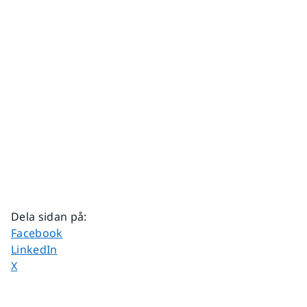
Dela sidan på
:
Dela sidan på
Facebook
Dela sidan på
LinkedIn
Dela sidan på
X