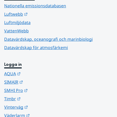
Nationella emissionsdatabasen
Länk till annan webbplats.
Luftwebb
Luftmiljödata
VattenWebb
Datavärdskap, oceanografi och marinbiologi
Datavärdskap för atmosfärkemi
Logga in
Länk till annan webbplats.
AQUA
Länk till annan webbplats.
SIMAIR
Länk till annan webbplats.
SMHI Pro
Länk till annan webbplats.
Timbr
Länk till annan webbplats.
Vinterväg
Länk till annan webbplats.
Väderlarm