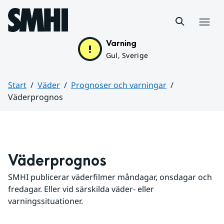
Hoppa till sidans innehåll
Meny
Varning
Gul, Sverige
Start
Väder
Prognoser och varningar
Väderprognos
Huvudinnehåll
Väderprognos
SMHI publicerar väderfilmer måndagar, onsdagar och 
fredagar. Eller vid särskilda väder- eller 
varningssituationer.