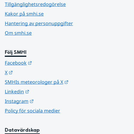
Tillgänglighetsredogörelse
Kakor på smhi.se
Hantering av personuppgifter
Om smhi.se
Följ SMHI
Länk till annan webbplats.
Facebook
Länk till annan webbplats.
X
Länk till annan webbplats.
SMHIs meteorologer på X
Länk till annan webbplats.
Linkedin
Länk till annan webbplats.
Instagram
Policy för sociala medier
Datavärdskap