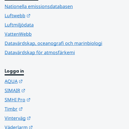
Nationella emissionsdatabasen
Länk till annan webbplats.
Luftwebb
Luftmiljödata
VattenWebb
Datavärdskap, oceanografi och marinbiologi
Datavärdskap för atmosfärkemi
Logga in
Länk till annan webbplats.
AQUA
Länk till annan webbplats.
SIMAIR
Länk till annan webbplats.
SMHI Pro
Länk till annan webbplats.
Timbr
Länk till annan webbplats.
Vinterväg
Länk till annan webbplats.
Väderlarm