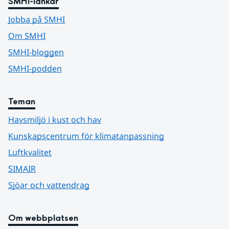
SMHI-länkar
Jobba på SMHI
Om SMHI
SMHI-bloggen
SMHI-podden
Teman
Havsmiljö i kust och hav
Kunskapscentrum för klimatanpassning
Luftkvalitet
SIMAIR
Sjöar och vattendrag
Om webbplatsen