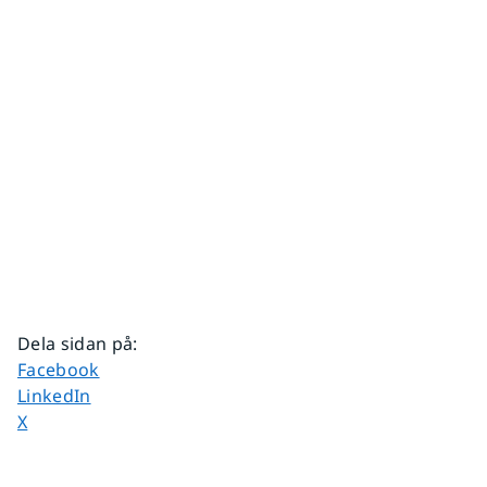
Dela sidan på
:
Dela sidan på
Facebook
Dela sidan på
LinkedIn
Dela sidan på
X