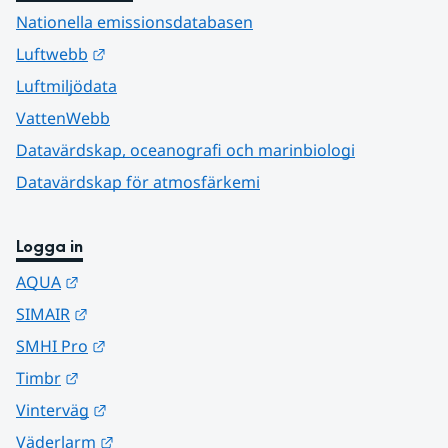
Nationella emissionsdatabasen
Länk till annan webbplats.
Luftwebb
Luftmiljödata
VattenWebb
Datavärdskap, oceanografi och marinbiologi
Datavärdskap för atmosfärkemi
Logga in
Länk till annan webbplats.
AQUA
Länk till annan webbplats.
SIMAIR
Länk till annan webbplats.
SMHI Pro
Länk till annan webbplats.
Timbr
Länk till annan webbplats.
Vinterväg
Länk till annan webbplats.
Väderlarm