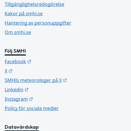
Tillgänglighetsredogörelse
Kakor på smhi.se
Hantering av personuppgifter
Om smhi.se
Följ SMHI
Länk till annan webbplats.
Facebook
Länk till annan webbplats.
X
Länk till annan webbplats.
SMHIs meteorologer på X
Länk till annan webbplats.
Linkedin
Länk till annan webbplats.
Instagram
Policy för sociala medier
Datavärdskap