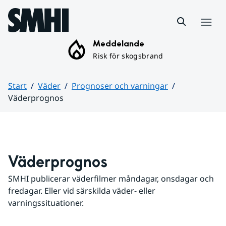
Hoppa till sidans innehåll
Meny
Meddelande
Risk för skogsbrand
Start
Väder
Prognoser och varningar
Väderprognos
Huvudinnehåll
Väderprognos
SMHI publicerar väderfilmer måndagar, onsdagar och 
fredagar. Eller vid särskilda väder- eller 
varningssituationer.