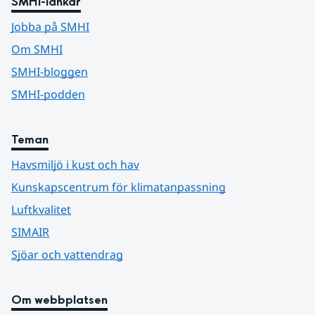
SMHI-länkar
Jobba på SMHI
Om SMHI
SMHI-bloggen
SMHI-podden
Teman
Havsmiljö i kust och hav
Kunskapscentrum för klimatanpassning
Luftkvalitet
SIMAIR
Sjöar och vattendrag
Om webbplatsen