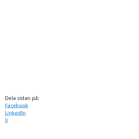
Dela sidan på
:
Dela sidan på
Facebook
Dela sidan på
LinkedIn
Dela sidan på
X