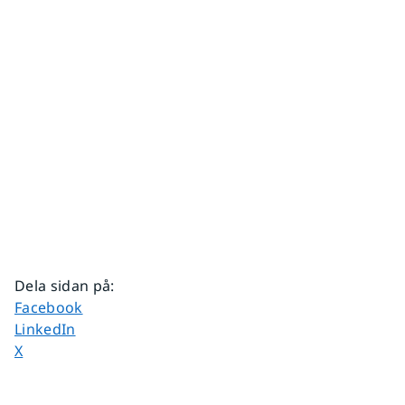
Dela sidan på
:
Dela sidan på
Facebook
Dela sidan på
LinkedIn
Dela sidan på
X