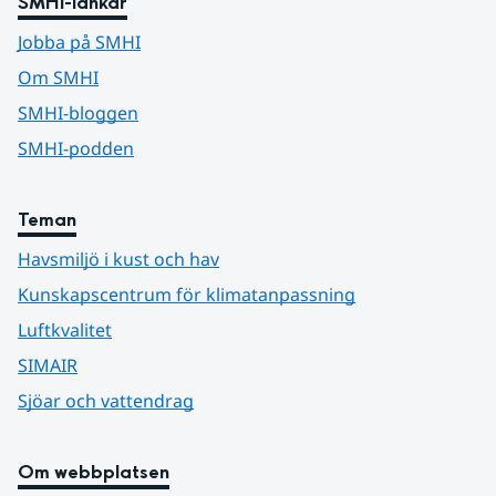
SMHI-länkar
Jobba på SMHI
Om SMHI
SMHI-bloggen
SMHI-podden
Teman
Havsmiljö i kust och hav
Kunskapscentrum för klimatanpassning
Luftkvalitet
SIMAIR
Sjöar och vattendrag
Om webbplatsen