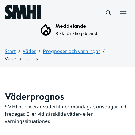
Hoppa till sidans innehåll
Meny
Meddelande
Risk för skogsbrand
Start
Väder
Prognoser och varningar
Väderprognos
Huvudinnehåll
Väderprognos
SMHI publicerar väderfilmer måndagar, onsdagar och 
fredagar. Eller vid särskilda väder- eller 
varningssituationer.