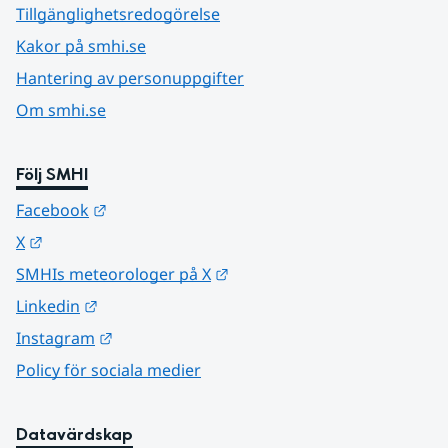
Tillgänglighetsredogörelse
Kakor på smhi.se
Hantering av personuppgifter
Om smhi.se
Följ SMHI
Länk till annan webbplats.
Facebook
Länk till annan webbplats.
X
Länk till annan webbplats.
SMHIs meteorologer på X
Länk till annan webbplats.
Linkedin
Länk till annan webbplats.
Instagram
Policy för sociala medier
Datavärdskap