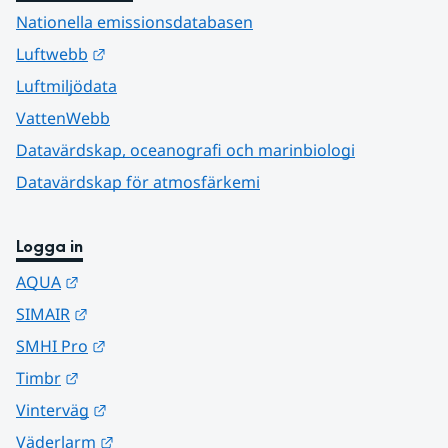
Nationella emissionsdatabasen
Länk till annan webbplats.
Luftwebb
Luftmiljödata
VattenWebb
Datavärdskap, oceanografi och marinbiologi
Datavärdskap för atmosfärkemi
Logga in
Länk till annan webbplats.
AQUA
Länk till annan webbplats.
SIMAIR
Länk till annan webbplats.
SMHI Pro
Länk till annan webbplats.
Timbr
Länk till annan webbplats.
Vinterväg
Länk till annan webbplats.
Väderlarm