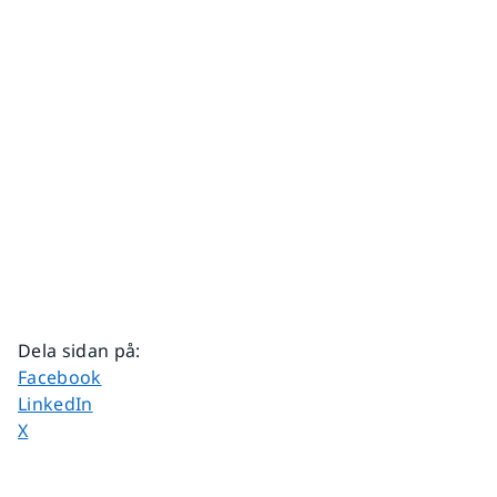
Dela sidan på
:
Dela sidan på
Facebook
Dela sidan på
LinkedIn
Dela sidan på
X