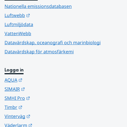
Nationella emissionsdatabasen
Länk till annan webbplats.
Luftwebb
Luftmiljödata
VattenWebb
Datavärdskap, oceanografi och marinbiologi
Datavärdskap för atmosfärkemi
Logga in
Länk till annan webbplats.
AQUA
Länk till annan webbplats.
SIMAIR
Länk till annan webbplats.
SMHI Pro
Länk till annan webbplats.
Timbr
Länk till annan webbplats.
Vinterväg
Länk till annan webbplats.
Väderlarm