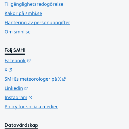
Tillgänglighetsredogörelse
Kakor på smhi.se
Hantering av personuppgifter
Om smhi.se
Följ SMHI
Länk till annan webbplats.
Facebook
Länk till annan webbplats.
X
Länk till annan webbplats.
SMHIs meteorologer på X
Länk till annan webbplats.
Linkedin
Länk till annan webbplats.
Instagram
Policy för sociala medier
Datavärdskap