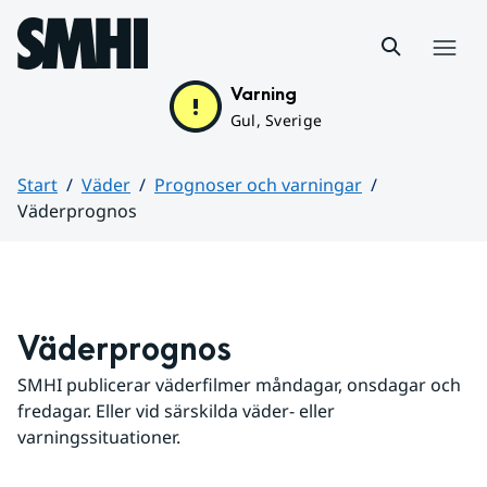
Hoppa till sidans innehåll
Meny
Varning
Gul, Sverige
Start
Väder
Prognoser och varningar
Väderprognos
Huvudinnehåll
Väderprognos
SMHI publicerar väderfilmer måndagar, onsdagar och 
fredagar. Eller vid särskilda väder- eller 
varningssituationer.