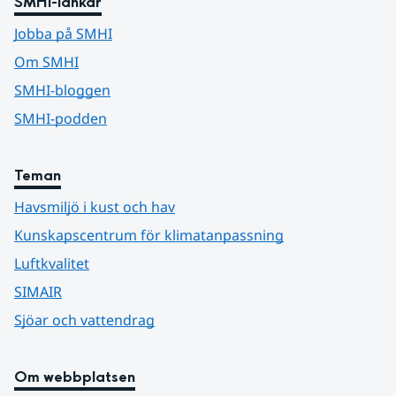
SMHI-länkar
Jobba på SMHI
Om SMHI
SMHI-bloggen
SMHI-podden
Teman
Havsmiljö i kust och hav
Kunskapscentrum för klimatanpassning
Luftkvalitet
SIMAIR
Sjöar och vattendrag
Om webbplatsen