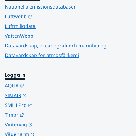
Nationella emissionsdatabasen
Länk till annan webbplats.
Luftwebb
Luftmiljödata
VattenWebb
Datavärdskap, oceanografi och marinbiologi
Datavärdskap för atmosfärkemi
Logga in
Länk till annan webbplats.
AQUA
Länk till annan webbplats.
SIMAIR
Länk till annan webbplats.
SMHI Pro
Länk till annan webbplats.
Timbr
Länk till annan webbplats.
Vinterväg
Länk till annan webbplats.
Väderlarm