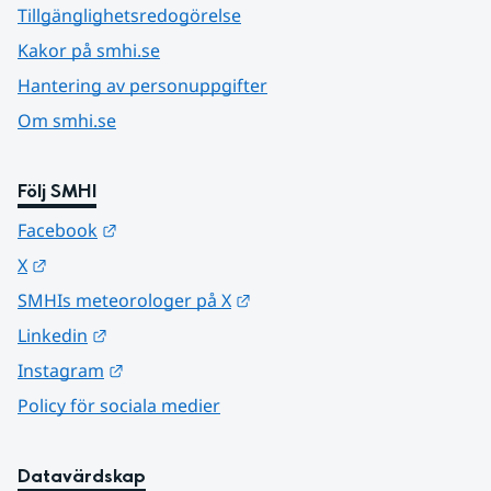
Tillgänglighetsredogörelse
Kakor på smhi.se
Hantering av personuppgifter
Om smhi.se
Följ SMHI
Länk till annan webbplats.
Facebook
Länk till annan webbplats.
X
Länk till annan webbplats.
SMHIs meteorologer på X
Länk till annan webbplats.
Linkedin
Länk till annan webbplats.
Instagram
Policy för sociala medier
Datavärdskap