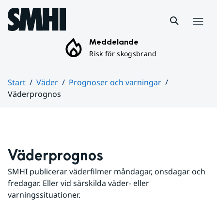
Hoppa till sidans innehåll
Meny
Meddelande
Risk för skogsbrand
Start
Väder
Prognoser och varningar
Väderprognos
Huvudinnehåll
Väderprognos
SMHI publicerar väderfilmer måndagar, onsdagar och 
fredagar. Eller vid särskilda väder- eller 
varningssituationer.