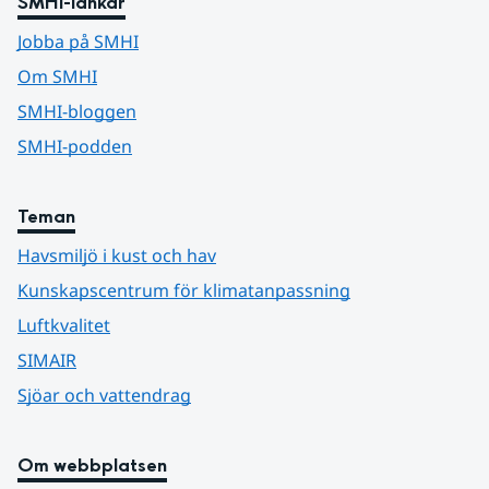
SMHI-länkar
Jobba på SMHI
Om SMHI
SMHI-bloggen
SMHI-podden
Teman
Havsmiljö i kust och hav
Kunskapscentrum för klimatanpassning
Luftkvalitet
SIMAIR
Sjöar och vattendrag
Om webbplatsen