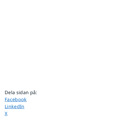
Dela sidan på
:
Dela sidan på
Facebook
Dela sidan på
LinkedIn
Dela sidan på
X