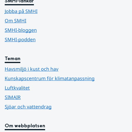
SMHI-länkar
Jobba på SMHI
Om SMHI
SMHI-bloggen
SMHI-podden
Teman
Havsmiljö i kust och hav
Kunskapscentrum för klimatanpassning
Luftkvalitet
SIMAIR
Sjöar och vattendrag
Om webbplatsen