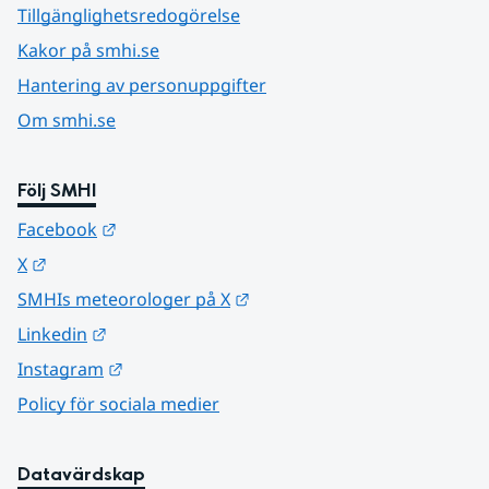
Tillgänglighetsredogörelse
Kakor på smhi.se
Hantering av personuppgifter
Om smhi.se
Följ SMHI
Länk till annan webbplats.
Facebook
Länk till annan webbplats.
X
Länk till annan webbplats.
SMHIs meteorologer på X
Länk till annan webbplats.
Linkedin
Länk till annan webbplats.
Instagram
Policy för sociala medier
Datavärdskap