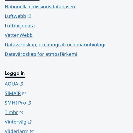
Nationella emissionsdatabasen
Länk till annan webbplats.
Luftwebb
Luftmiljödata
VattenWebb
Datavärdskap, oceanografi och marinbiologi
Datavärdskap för atmosfärkemi
Logga in
Länk till annan webbplats.
AQUA
Länk till annan webbplats.
SIMAIR
Länk till annan webbplats.
SMHI Pro
Länk till annan webbplats.
Timbr
Länk till annan webbplats.
Vinterväg
Länk till annan webbplats.
Väderlarm