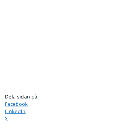
Dela sidan på
:
Dela sidan på
Facebook
Dela sidan på
LinkedIn
Dela sidan på
X