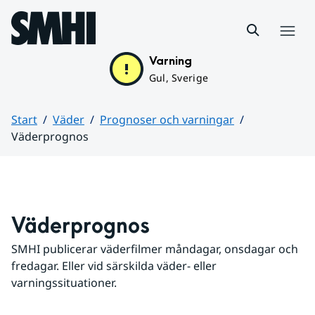
Hoppa till sidans innehåll
Meny
Varning
Gul, Sverige
Start
Väder
Prognoser och varningar
Väderprognos
Huvudinnehåll
Väderprognos
SMHI publicerar väderfilmer måndagar, onsdagar och 
fredagar. Eller vid särskilda väder- eller 
varningssituationer.