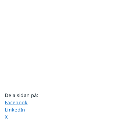
Dela sidan på
:
Dela sidan på
Facebook
Dela sidan på
LinkedIn
Dela sidan på
X