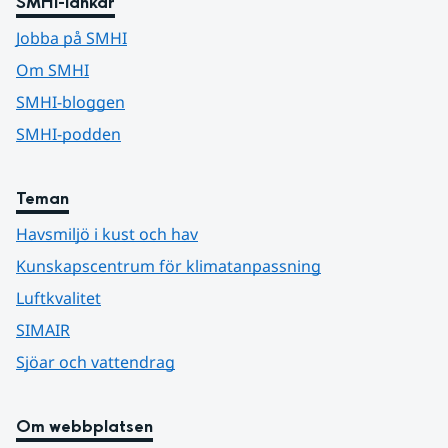
SMHI-länkar
Jobba på SMHI
Om SMHI
SMHI-bloggen
SMHI-podden
Teman
Havsmiljö i kust och hav
Kunskapscentrum för klimatanpassning
Luftkvalitet
SIMAIR
Sjöar och vattendrag
Om webbplatsen