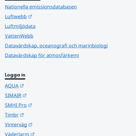
Nationella emissionsdatabasen
Länk till annan webbplats.
Luftwebb
Luftmiljödata
VattenWebb
Datavärdskap, oceanografi och marinbiologi
Datavärdskap för atmosfärkemi
Logga in
Länk till annan webbplats.
AQUA
Länk till annan webbplats.
SIMAIR
Länk till annan webbplats.
SMHI Pro
Länk till annan webbplats.
Timbr
Länk till annan webbplats.
Vinterväg
Länk till annan webbplats.
Väderlarm