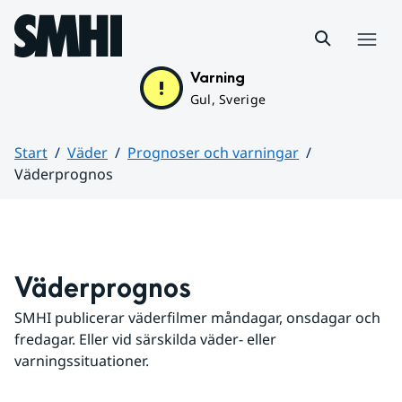
Hoppa till sidans innehåll
Meny
Varning
Gul, Sverige
Start
Väder
Prognoser och varningar
Väderprognos
Huvudinnehåll
Väderprognos
SMHI publicerar väderfilmer måndagar, onsdagar och 
fredagar. Eller vid särskilda väder- eller 
varningssituationer.