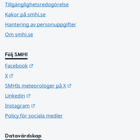
Tillgänglighetsredogörelse
Kakor på smhi.se
Hantering av personuppgifter
Om smhi.se
Följ SMHI
Länk till annan webbplats.
Facebook
Länk till annan webbplats.
X
Länk till annan webbplats.
SMHIs meteorologer på X
Länk till annan webbplats.
Linkedin
Länk till annan webbplats.
Instagram
Policy för sociala medier
Datavärdskap