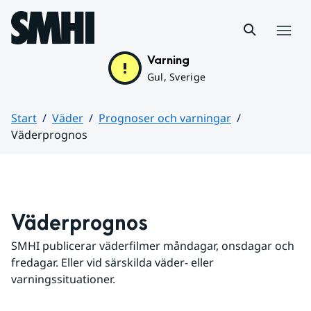
Hoppa till sidans innehåll
Meny
Varning
Gul, Sverige
Start
Väder
Prognoser och varningar
Väderprognos
Huvudinnehåll
Väderprognos
SMHI publicerar väderfilmer måndagar, onsdagar och 
fredagar. Eller vid särskilda väder- eller 
varningssituationer.