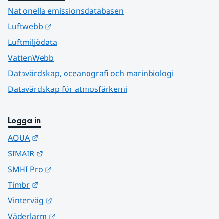
Nationella emissionsdatabasen
Länk till annan webbplats.
Luftwebb
Luftmiljödata
VattenWebb
Datavärdskap, oceanografi och marinbiologi
Datavärdskap för atmosfärkemi
Logga in
Länk till annan webbplats.
AQUA
Länk till annan webbplats.
SIMAIR
Länk till annan webbplats.
SMHI Pro
Länk till annan webbplats.
Timbr
Länk till annan webbplats.
Vinterväg
Länk till annan webbplats.
Väderlarm