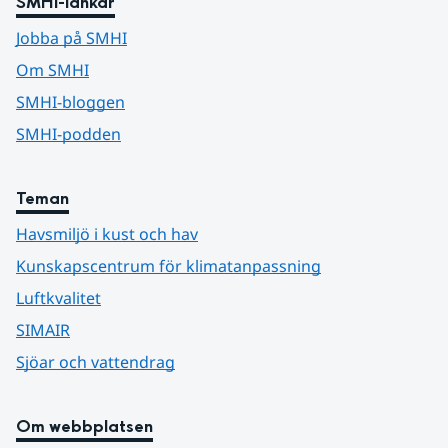
SMHI-länkar
Jobba på SMHI
Om SMHI
SMHI-bloggen
SMHI-podden
Teman
Havsmiljö i kust och hav
Kunskapscentrum för klimatanpassning
Luftkvalitet
SIMAIR
Sjöar och vattendrag
Om webbplatsen