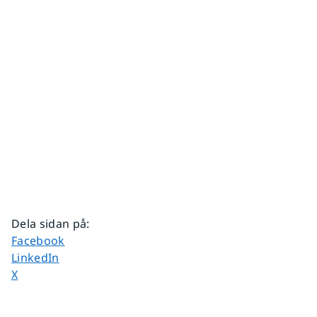
Dela sidan på
:
Dela sidan på
Facebook
Dela sidan på
LinkedIn
Dela sidan på
X