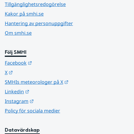
Tillgänglighetsredogörelse
Kakor på smhi.se
Hantering av personuppgifter
Om smhi.se
Följ SMHI
Länk till annan webbplats.
Facebook
Länk till annan webbplats.
X
Länk till annan webbplats.
SMHIs meteorologer på X
Länk till annan webbplats.
Linkedin
Länk till annan webbplats.
Instagram
Policy för sociala medier
Datavärdskap