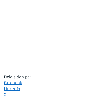
Dela sidan på
:
Dela sidan på
Facebook
Dela sidan på
LinkedIn
Dela sidan på
X