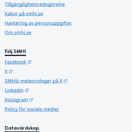
Tillgänglighetsredogörelse
Kakor på smhi.se
Hantering av personuppgifter
Om smhi.se
Följ SMHI
Länk till annan webbplats.
Facebook
Länk till annan webbplats.
X
Länk till annan webbplats.
SMHIs meteorologer på X
Länk till annan webbplats.
Linkedin
Länk till annan webbplats.
Instagram
Policy för sociala medier
Datavärdskap