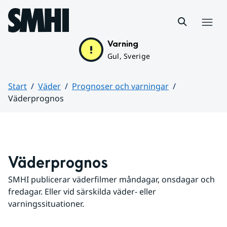
Hoppa till sidans innehåll
Meny
Varning
Gul, Sverige
Start
Väder
Prognoser och varningar
Väderprognos
Huvudinnehåll
Väderprognos
SMHI publicerar väderfilmer måndagar, onsdagar och 
fredagar. Eller vid särskilda väder- eller 
varningssituationer.