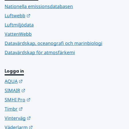
Nationella emissionsdatabasen
Länk till annan webbplats.
Luftwebb
Luftmiljödata
VattenWebb
Datavärdskap, oceanografi och marinbiologi
Datavärdskap för atmosfärkemi
Logga in
Länk till annan webbplats.
AQUA
Länk till annan webbplats.
SIMAIR
Länk till annan webbplats.
SMHI Pro
Länk till annan webbplats.
Timbr
Länk till annan webbplats.
Vinterväg
Länk till annan webbplats.
Väderlarm