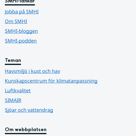
SMHI-länkar
Jobba på SMHI
Om SMHI
SMHI-bloggen
SMHI-podden
Teman
Havsmiljö i kust och hav
Kunskapscentrum för klimatanpassning
Luftkvalitet
SIMAIR
Sjöar och vattendrag
Om webbplatsen